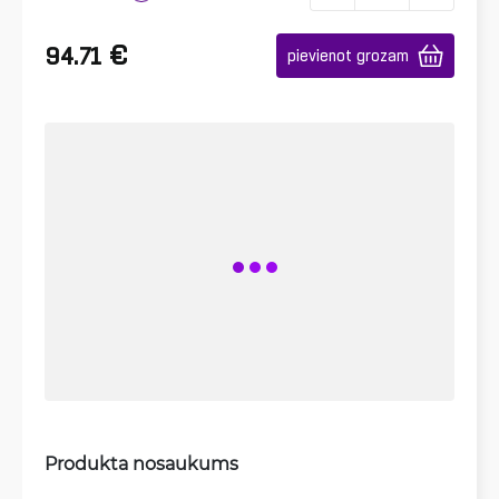
€
94.71
pievienot grozam
Produkta nosaukums