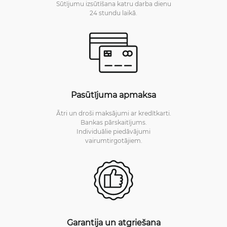
Sūtījumu izsūtīšana katru darba dienu
24 stundu laikā.
Pasūtījuma apmaksa
Ātri un droši maksājumi ar kredītkarti.
Bankas pārskaitījums.
Individuālie piedāvājumi
vairumtirgotājiem.
Garantija un atgriešana