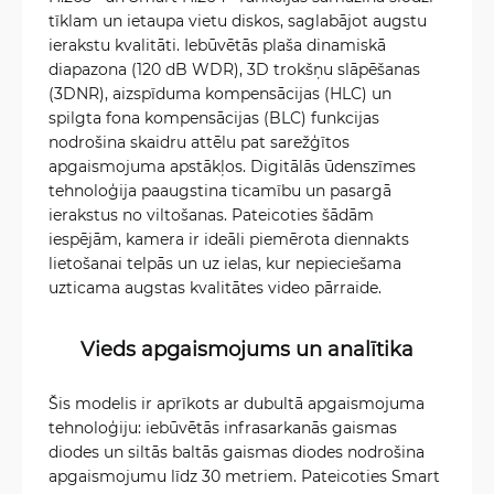
tīklam un ietaupa vietu diskos, saglabājot augstu
ierakstu kvalitāti. Iebūvētās plaša dinamiskā
diapazona (120 dB WDR), 3D trokšņu slāpēšanas
(3DNR), aizspīduma kompensācijas (HLC) un
spilgta fona kompensācijas (BLC) funkcijas
nodrošina skaidru attēlu pat sarežģītos
apgaismojuma apstākļos. Digitālās ūdenszīmes
tehnoloģija paaugstina ticamību un pasargā
ierakstus no viltošanas. Pateicoties šādām
iespējām, kamera ir ideāli piemērota diennakts
lietošanai telpās un uz ielas, kur nepieciešama
uzticama augstas kvalitātes video pārraide.
Vieds apgaismojums un analītika
Šis modelis ir aprīkots ar dubultā apgaismojuma
tehnoloģiju: iebūvētās infrasarkanās gaismas
diodes un siltās baltās gaismas diodes nodrošina
apgaismojumu līdz 30 metriem. Pateicoties Smart