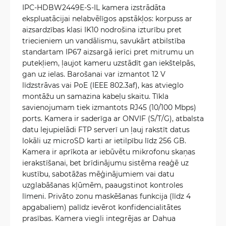
IPC-HDBW2449E-S-IL kamera izstrādāta
ekspluatācijai nelabvēlīgos apstākļos: korpuss ar
aizsardzības klasi IK10 nodrošina izturību pret
triecieniem un vandālismu, savukārt atbilstība
standartam IP67 aizsargā ierīci pret mitrumu un
putekļiem, ļaujot kameru uzstādīt gan iekštelpās,
gan uz ielas. Barošanai var izmantot 12 V
līdzstrāvas vai PoE (IEEE 802.3af), kas atvieglo
montāžu un samazina kabeļu skaitu. Tīkla
savienojumam tiek izmantots RJ45 (10/100 Mbps)
ports. Kamera ir saderīga ar ONVIF (S/T/G), atbalsta
datu lejupielādi FTP serverī un ļauj rakstīt datus
lokāli uz microSD karti ar ietilpību līdz 256 GB.
Kamera ir aprīkota ar iebūvētu mikrofonu skaņas
ierakstīšanai, bet brīdinājumu sistēma reaģē uz
kustību, sabotāžas mēģinājumiem vai datu
uzglabāšanas kļūmēm, paaugstinot kontroles
līmeni. Privāto zonu maskēšanas funkcija (līdz 4
apgabaliem) palīdz ievērot konfidencialitātes
prasības. Kamera viegli integrējas ar Dahua