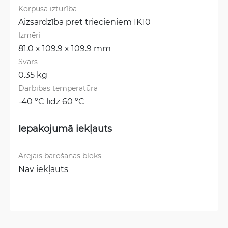
Korpusa izturība
Aizsardzība pret triecieniem IK10
Izmēri
81.0 x 109.9 x 109.9 mm
Svars
0.35 kg
Darbības temperatūra
-40 °C līdz 60 °C
Iepakojumā iekļauts
Ārējais barošanas bloks
Nav iekļauts