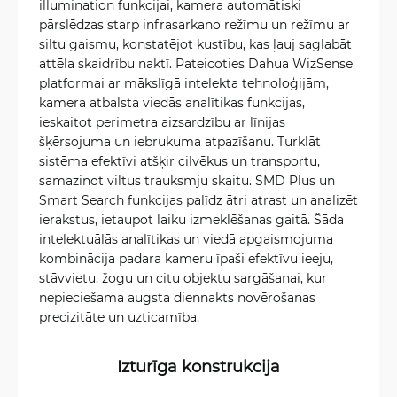
illumination funkcijai, kamera automātiski
pārslēdzas starp infrasarkano režīmu un režīmu ar
siltu gaismu, konstatējot kustību, kas ļauj saglabāt
attēla skaidrību naktī. Pateicoties Dahua WizSense
platformai ar mākslīgā intelekta tehnoloģijām,
kamera atbalsta viedās analītikas funkcijas,
ieskaitot perimetra aizsardzību ar līnijas
šķērsojuma un iebrukuma atpazīšanu. Turklāt
sistēma efektīvi atšķir cilvēkus un transportu,
samazinot viltus trauksmju skaitu. SMD Plus un
Smart Search funkcijas palīdz ātri atrast un analizēt
ierakstus, ietaupot laiku izmeklēšanas gaitā. Šāda
intelektuālās analītikas un viedā apgaismojuma
kombinācija padara kameru īpaši efektīvu ieeju,
stāvvietu, žogu un citu objektu sargāšanai, kur
nepieciešama augsta diennakts novērošanas
precizitāte un uzticamība.
Izturīga konstrukcija