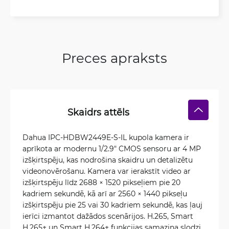
Preces apraksts
Skaidrs attēls
Dahua IPC-HDBW2449E-S-IL kupola kamera ir
aprīkota ar modernu 1/2.9″ CMOS sensoru ar 4 MP
izšķirtspēju, kas nodrošina skaidru un detalizētu
videonovērošanu. Kamera var ierakstīt video ar
izšķirtspēju līdz 2688 × 1520 pikseļiem pie 20
kadriem sekundē, kā arī ar 2560 × 1440 pikseļu
izšķirtspēju pie 25 vai 30 kadriem sekundē, kas ļauj
ierīci izmantot dažādos scenārijos. H.265, Smart
H.265+ un Smart H.264+ funkcijas samazina slodzi