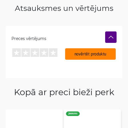
Atsauksmes un vērtējums
Preces vērtējums
novērtēt produktu
Kopā ar preci bieži perk
jaunums