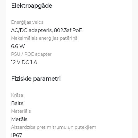
Elektroapgāde
Enerģijas veids
AC/DC adapteris, 
802.3af PoE
Maksimālais enerģijas patēriņš
6.6 W
PSU / POE adapter
12 V DC 1 A
Fiziskie parametri
Krāsa
Balts
Materiāls
Metāls
Aizsardzība pret mitrumu un putekļiem
IP67