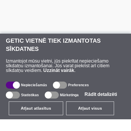
GETIC VIETNĒ TIEK IZMANTOTAS
SĪKDATNES
Izmantojot mūsu vietni, jūs piekrītat nepieciešamo
sīkdatņu izmantošanai. Jūs varat piekrist arī citiem
sīkdatņu veidiem.
Uzzināt vairāk
.
Nepieciešamās
Preferences
Rādīt detalizēti
Statistikas
Mārketinga
Atļaut atlasītus
Atļaut visus