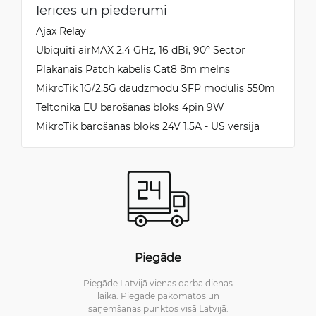
Ierīces un piederumi
Ajax Relay
Ubiquiti airMAX 2.4 GHz, 16 dBi, 90º Sector
Plakanais Patch kabelis Cat8 8m melns
MikroTik 1G/2.5G daudzmodu SFP modulis 550m
Teltonika EU barošanas bloks 4pin 9W
MikroTik barošanas bloks 24V 1.5A - US versija
Piegāde
Piegāde Latvijā vienas darba dienas
laikā. Piegāde pakomātos un
saņemšanas punktos visā Latvijā.