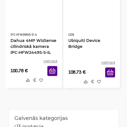
IPC-HFW2449S-S-IL
UDB
Dahua 4MP WizSense
Ubiquiti Device
cilindriskā kamera
Bridge
IPC-HFW2449S-S-IL
noliktavā
noliktavā
100.78
€
108.73
€
Galvenās kategorijas
LTE produkcija