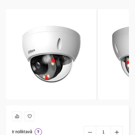
Ir noliktavā
?