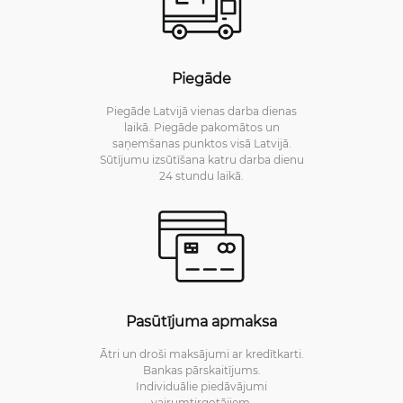
Piegāde
Piegāde Latvijā vienas darba dienas
laikā. Piegāde pakomātos un
saņemšanas punktos visā Latvijā.
Sūtījumu izsūtīšana katru darba dienu
24 stundu laikā.
Pasūtījuma apmaksa
Ātri un droši maksājumi ar kredītkarti.
Bankas pārskaitījums.
Individuālie piedāvājumi
vairumtirgotājiem.