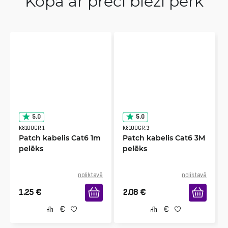
Kopā ar preci bieži perk
5.0
5.0
K8100GR.1
K8100GR.3
Patch kabelis Cat6 1m
Patch kabelis Cat6 3M
pelēks
pelēks
noliktavā
noliktavā
1.25
€
2.08
€