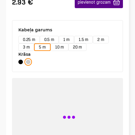
€
2.93
pievienot grozam
Kabeļa garums
0.25 m
0.5 m
1 m
1.5 m
2 m
3 m
5 m
10 m
20 m
Krāsa