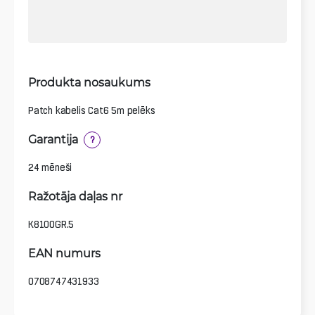
Produkta nosaukums
Patch kabelis Cat6 5m pelēks
Garantija
?
24 mēneši
Ražotāja daļas nr
K8100GR.5
EAN numurs
0708747431933