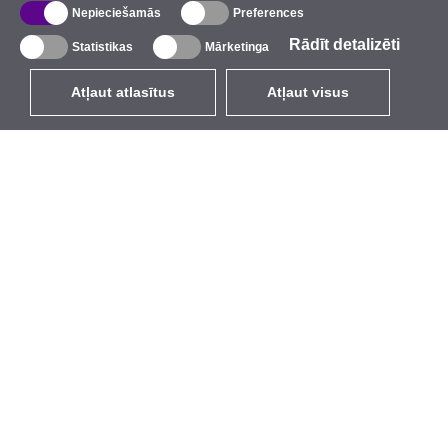
Nepieciešamās
Preferences
Rādīt detalizēti
Statistikas
Mārketinga
Atļaut atlasītus
Atļaut visus
LV
EUR
ar PVN 21%
,
Latvija
Katalogs
Par mums
Ārējie bezvadu tīkli
Uzņēmums
Integrētās antenas
Zīmols
WiFi 5
Pasākumi
Antenu pigteili
StarCoins
Stiprinājumi un kronšteini
Kontakti
Licences
Noteikumi un nosacījumi