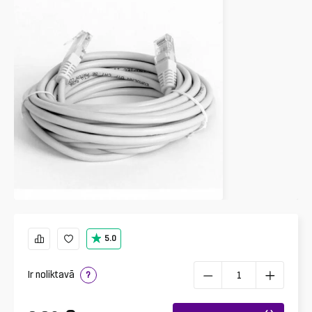
5.0
Ir noliktavā
?