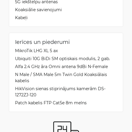
5G iekštelpu antenas
Koaksiālie savienojumi
Kabeļi
Ierīces un piederumi
MikroTik LHG XL 5 ax
Ubiquiti 10G BiDi SM optiskais modulis, 2 gab.
Alfa 2.4 GHz āra Omni antena 9dBi N-Female
N Male / SMA Male 5m Twin Gold Koaksiālais
kabelis
HikVision sienas stiprinājums kamerām DS-
1272ZJ-120
Patch kabelis FTP Cat5e 8m melns