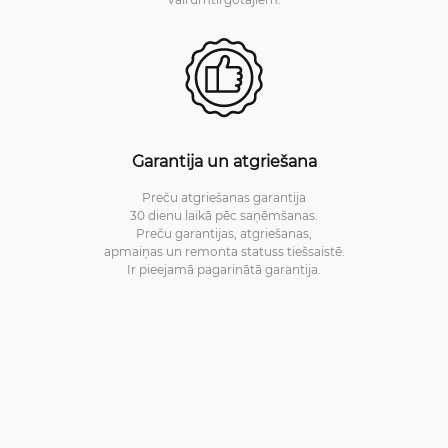
Garantija un atgriešana
Preču atgriešanas garantija
30 dienu laikā pēc saņēmšanas.
Preču garantijas, atgriešanas,
apmaiņas un remonta statuss tiešsaistē.
Ir pieejamā pagarinātā garantija.