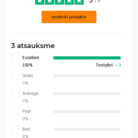
5
/ 5
novērtēt produktu
3 atsauksme
Excellent
100
%
Trustpilot
—
3
Great
0
%
Average
0
%
Poor
0
%
Bad
0
%