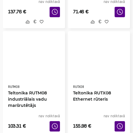
nav noliktavā
nav noliktavā
137.76
€
71.46
€
RUTM08
RUTX08
Teltonika RUTM08
Teltonika RUTX08
industriālais vadu
Ethernet rūteris
maršrutētājs
nav noliktavā
nav noliktavā
103.31
€
155.98
€