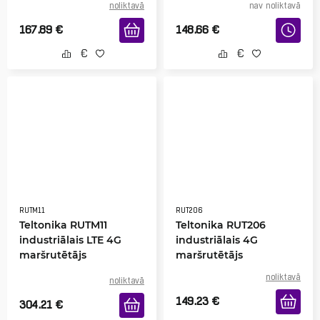
noliktavā
nav noliktavā
167.89
€
148.66
€
RUTM11
RUT206
Teltonika RUTM11
Teltonika RUT206
industriālais LTE 4G
industriālais 4G
maršrutētājs
maršrutētājs
noliktavā
noliktavā
149.23
€
304.21
€