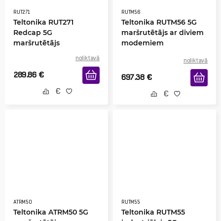
RUT271
RUTM56
Teltonika RUT271
Teltonika RUTM56 5G
Redcap 5G
maršrutētājs ar diviem
maršrutētājs
modemiem
noliktavā
noliktavā
289.86
€
697.38
€
ATRM50
RUTM55
Teltonika ATRM50 5G
Teltonika RUTM55