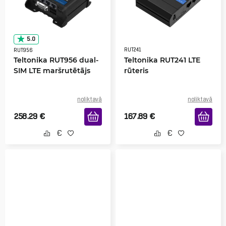
5.0
RUT241
RUT956
Teltonika RUT956 dual-
Teltonika RUT241 LTE
SIM LTE maršrutētājs
rūteris
noliktavā
noliktavā
258.29
€
167.89
€