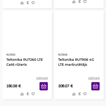
RUT260
RUT906
Teltonika RUT260 LTE
Teltonika RUT906 4G
Cat6 rūteris
LTE maršrutētājs
noliktavā
noliktavā
190.56
€
208.07
€