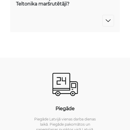
Teltonika maršrutētāji?
Piegāde
Piegāde Latvijā vienas darba dienas
laikā. Piegāde pakomātos un
saņemšanas punktos visā Latvijā.