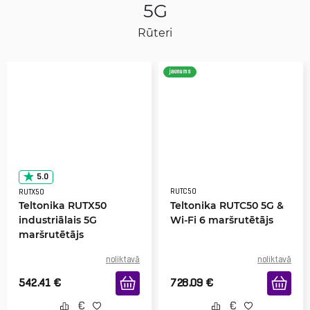
5G
Rūteri
jaunums
5.0
RUTC50
RUTX50
Teltonika RUTX50
Teltonika RUTC50 5G &
industriālais 5G
Wi-Fi 6 maršrutētājs
maršrutētājs
noliktavā
noliktavā
542.41
€
728.09
€