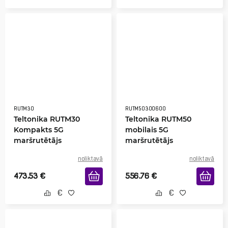
RUTM30
RUTM50300600
Teltonika RUTM30
Teltonika RUTM50
Kompakts 5G
mobilais 5G
maršrutētājs
maršrutētājs
noliktavā
noliktavā
473.53
€
556.76
€