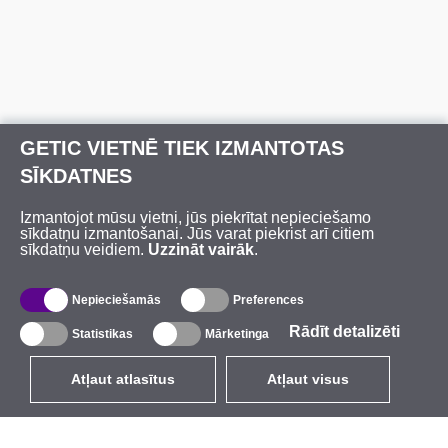
GETIC VIETNĒ TIEK IZMANTOTAS
SĪKDATNES
Izmantojot mūsu vietni, jūs piekrītat nepieciešamo
sīkdatņu izmantošanai. Jūs varat piekrist arī citiem
sīkdatņu veidiem.
Uzzināt vairāk
.
Nepieciešamās
Preferences
Rādīt detalizēti
Statistikas
Mārketinga
Atļaut atlasītus
Atļaut visus