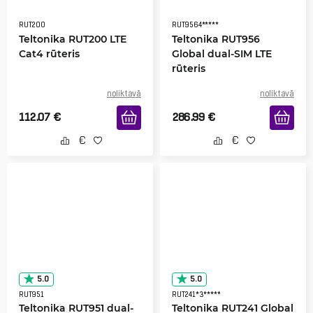
RUT200
RUT9564*****
Teltonika RUT200 LTE
Teltonika RUT956
Cat4 rūteris
Global dual-SIM LTE
rūteris
noliktavā
noliktavā
112.07
€
286.99
€
5.0
5.0
RUT951
RUT241*3*****
Teltonika RUT951 dual-
Teltonika RUT241 Global