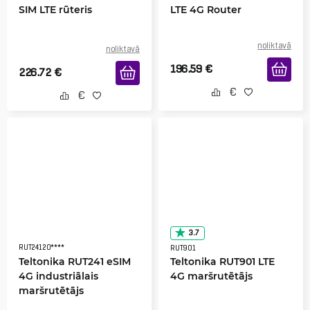
SIM LTE rūteris
LTE 4G Router
noliktavā
noliktavā
196.59
€
226.72
€
3.7
RUT24120****
RUT901
Teltonika RUT241 eSIM
Teltonika RUT901 LTE
4G industriālais
4G maršrutētājs
maršrutētājs