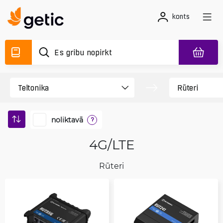
konts
noliktavā
?
4G/LTE
Rūteri