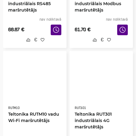
industriālais RS485
industriālais Modbus
maršrutētājs
maršrutētājs
nav noliktavā
nav noliktavā
68.87
€
61.70
€
RUTM10
RUT301
Teltonika RUTM10 vadu
Teltonika RUT301
Wi-Fi maršrutētājs
industriālais 4G
maršrutētājs