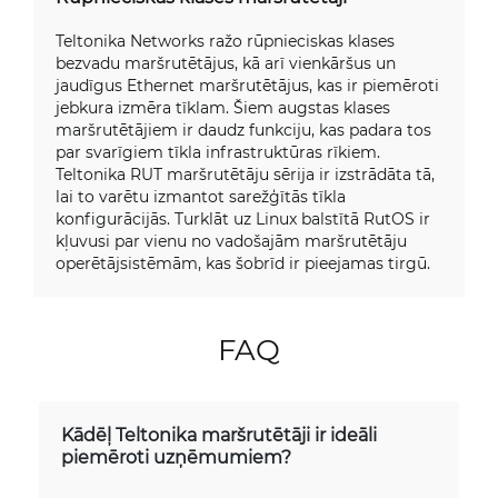
Teltonika Networks ražo rūpnieciskas klases
bezvadu maršrutētājus, kā arī vienkāršus un
jaudīgus Ethernet maršrutētājus, kas ir piemēroti
jebkura izmēra tīklam. Šiem augstas klases
maršrutētājiem ir daudz funkciju, kas padara tos
par svarīgiem tīkla infrastruktūras rīkiem.
Teltonika RUT maršrutētāju sērija ir izstrādāta tā,
lai to varētu izmantot sarežģītās tīkla
konfigurācijās. Turklāt uz Linux balstītā RutOS ir
kļuvusi par vienu no vadošajām maršrutētāju
operētājsistēmām, kas šobrīd ir pieejamas tirgū.
FAQ
Kādēļ Teltonika maršrutētāji ir ideāli
piemēroti uzņēmumiem?