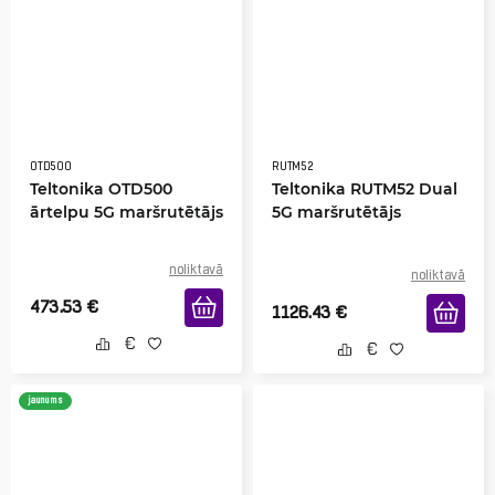
OTD500
RUTM52
Teltonika OTD500
Teltonika RUTM52 Dual
ārtelpu 5G maršrutētājs
5G maršrutētājs
noliktavā
noliktavā
473.53
€
1126.43
€
jaunums