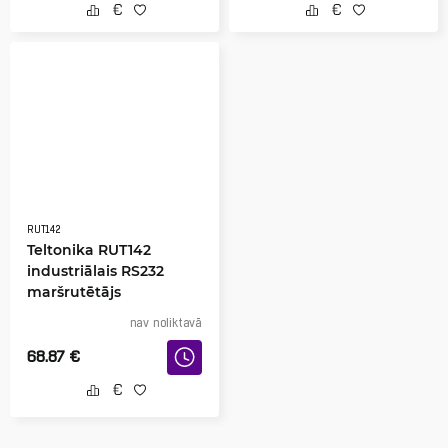
RUT142
Teltonika RUT142
industriālais RS232
maršrutētājs
nav noliktavā
68.87
€