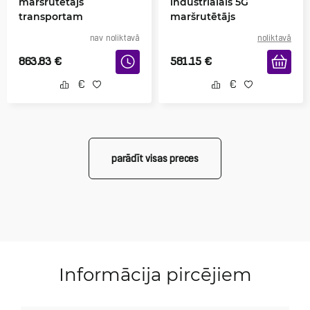
maršrutētājs
industriālais 5G
transportam
maršrutētājs
nav noliktavā
noliktavā
863.83
€
581.15
€
parādīt visas preces
Informācija pircējiem