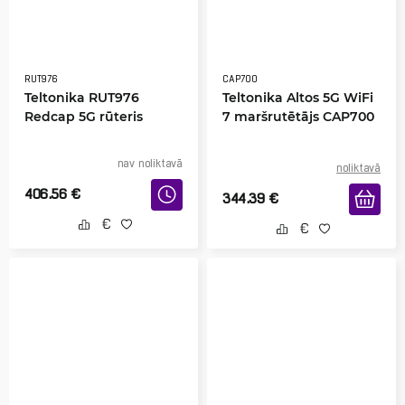
RUT976
CAP700
Teltonika RUT976
Teltonika Altos 5G WiFi
Redcap 5G rūteris
7 maršrutētājs CAP700
nav noliktavā
noliktavā
406.56
€
344.39
€