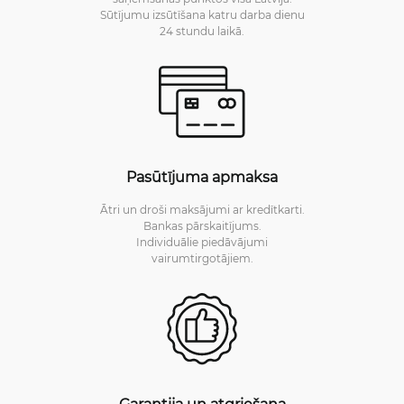
Sūtījumu izsūtīšana katru darba dienu
24 stundu laikā.
Pasūtījuma apmaksa
Ātri un droši maksājumi ar kredītkarti.
Bankas pārskaitījums.
Individuālie piedāvājumi
vairumtirgotājiem.
Garantija un atgriešana