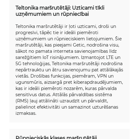
Teltonika maršrutētāji: Uzticami tīkli
uzņēmumiem un rūpniecībai
Teltonika maršrutētāji ir ļoti uzticami, droši un
progresīvi, tāpēc tie ir ideāli piemēroti
uzņēmumiem un rūpnieciskiem lietojumiem. Šie
maršrutētāji, kas pieejami Getic, nodrošina visu,
sākot no pamata interneta savienojamības līdz
sarežģītiem IoT risinājumiem. Izmantojot LTE un
5G tehnoloģijas, Teltonika maršrutētāji nodrošina
nepārtrauktu un ātru savienojumu pat attālākajās
vietās. Drošības funkcijas, piemēram, VPN un
ugunsmūris, aizsargā pret kiberapdraudējumiem,
kas ir ideāli piemēroti nozarēm, kuras pārvalda
sensitīvus datus. Attālās pārvaldības sistēma
(RMS) ļauj attālināti uzraudzīt un pārvaldīt,
palielinot efektivitāti un samazinot uzturēšanas
izmaksas.
Rūpnieciskās klases maršrutētāji