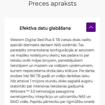
Preces apraksts
Efektīva datu glabāšana
Western Digital Red Plus 6 TB cietais disks radīts
speciāli diennakts darbam NAS sistēmās. Tas
paredzēts izmantošanai konfigurācijās ar astoņiem
vai mazāku nodalījumu skaitu, kas padara to par
lielisku izvēli mājas birojiem, pieredzējušiem
lietotājiem un maziem vai vidējiem uzņēmumiem,
kuriem nepieciešama droša datu krātuve. Pie darba
slodzes līdz 180 TB gadā un vidējo darbības laiku
līdz atteicei 1 miljons stundu, disks saglabā augstu
stabilitāti pat intensīvas lietošanas gadījumā.
NASware ™ 3.0 tehnoloģija paaugstina
savietojamību, integrāciju un uzticamību NAS un
RAID vidēs. Papildu pārliecību par ilgmūžību sniedz