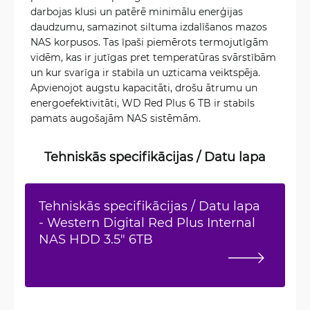
darbojas klusi un patērē minimālu enerģijas
daudzumu, samazinot siltuma izdalīšanos mazos
NAS korpusos. Tas īpaši piemērots termojutīgām
vidēm, kas ir jutīgas pret temperatūras svārstībām
un kur svarīga ir stabila un uzticama veiktspēja.
Apvienojot augstu kapacitāti, drošu ātrumu un
energoefektivitāti, WD Red Plus 6 TB ir stabils
pamats augošajām NAS sistēmām.
Tehniskās specifikācijas / Datu lapa
Tehniskās specifikācijas / Datu lapa
- Western Digital Red Plus Internal
NAS HDD 3.5" 6TB