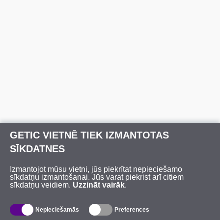
GETIC VIETNĒ TIEK IZMANTOTAS
SĪKDATNES
Izmantojot mūsu vietni, jūs piekrītat nepieciešamo
sīkdatņu izmantošanai. Jūs varat piekrist arī citiem
sīkdatņu veidiem.
Uzzināt vairāk
.
Nepieciešamās
Preferences