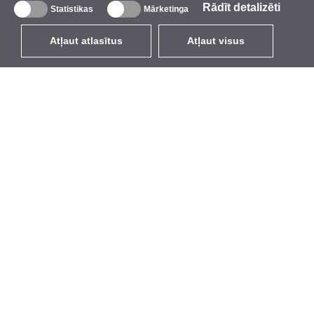
Rādīt detalizēti
Statistikas
Mārketinga
Atļaut atlasītus
Atļaut visus
LV
EUR
ar PVN 21%
,
Latvija
Katalogs
Par mums
Ārējie bezvadu tīkli
Uzņēmums
Integrētās antenas
Zīmols
WiFi 5
Pasākumi
Antenu pigteili
StarCoins
Stiprinājumi un kronšteini
Kontakti
Licences
Noteikumi un nosacījumi
Piekļuves punkti
Privātuma politika