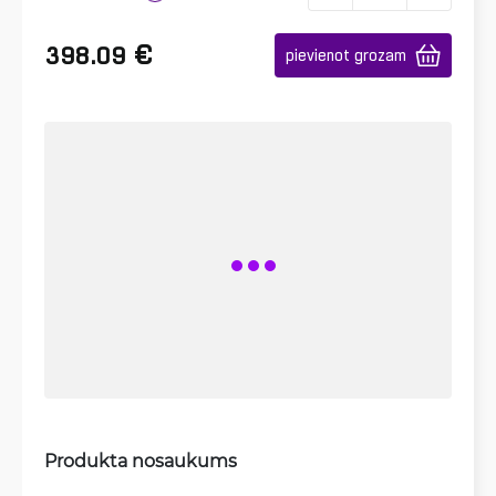
€
398.09
pievienot grozam
Produkta nosaukums