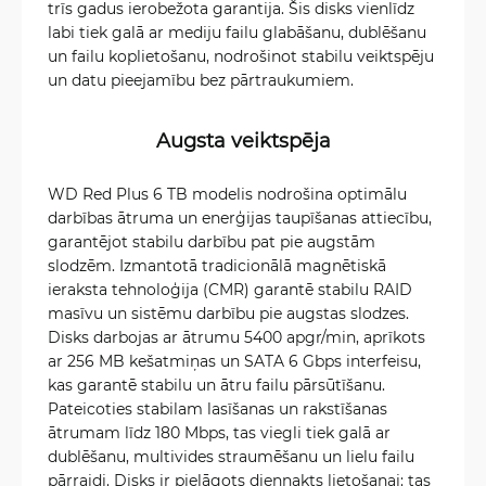
trīs gadus ierobežota garantija. Šis disks vienlīdz
labi tiek galā ar mediju failu glabāšanu, dublēšanu
un failu koplietošanu, nodrošinot stabilu veiktspēju
un datu pieejamību bez pārtraukumiem.
Augsta veiktspēja
WD Red Plus 6 TB modelis nodrošina optimālu
darbības ātruma un enerģijas taupīšanas attiecību,
garantējot stabilu darbību pat pie augstām
slodzēm. Izmantotā tradicionālā magnētiskā
ieraksta tehnoloģija (CMR) garantē stabilu RAID
masīvu un sistēmu darbību pie augstas slodzes.
Disks darbojas ar ātrumu 5400 apgr/min, aprīkots
ar 256 MB kešatmiņas un SATA 6 Gbps interfeisu,
kas garantē stabilu un ātru failu pārsūtīšanu.
Pateicoties stabilam lasīšanas un rakstīšanas
ātrumam līdz 180 Mbps, tas viegli tiek galā ar
dublēšanu, multivides straumēšanu un lielu failu
pārraidi. Disks ir pielāgots diennakts lietošanai: tas