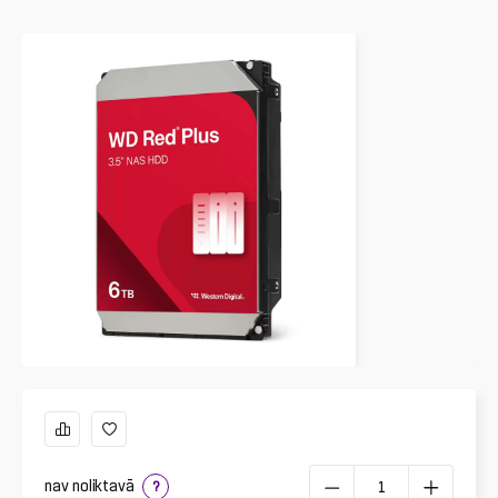
nav noliktavā
?