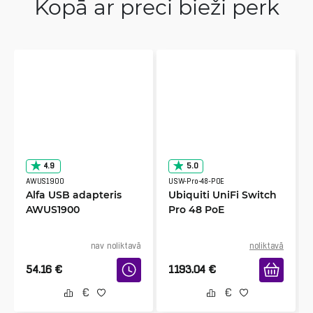
Kopā ar preci bieži perk
4.9
5.0
AWUS1900
USW-Pro-48-POE
Alfa USB adapteris
Ubiquiti UniFi Switch
AWUS1900
Pro 48 PoE
nav noliktavā
noliktavā
54.16
€
1193.04
€