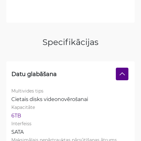
Specifikācijas
Datu glabāšana
Multivides tips
Cietais disks videonovērošanai
Kapacitāte
6TB
Interfeiss
SATA
Maksimālais nepārtrauktas pārsūtīšanas ātrums