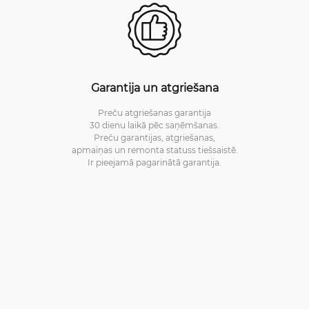
Garantija un atgriešana
Preču atgriešanas garantija
30 dienu laikā pēc saņēmšanas.
Preču garantijas, atgriešanas,
apmaiņas un remonta statuss tiešsaistē.
Ir pieejamā pagarinātā garantija.