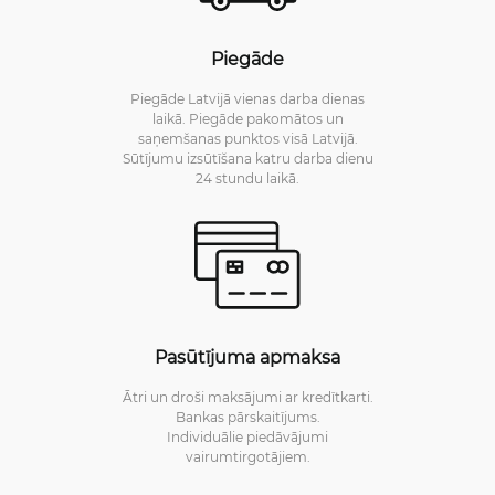
Piegāde
Piegāde Latvijā vienas darba dienas
laikā. Piegāde pakomātos un
saņemšanas punktos visā Latvijā.
Sūtījumu izsūtīšana katru darba dienu
24 stundu laikā.
Pasūtījuma apmaksa
Ātri un droši maksājumi ar kredītkarti.
Bankas pārskaitījums.
Individuālie piedāvājumi
vairumtirgotājiem.