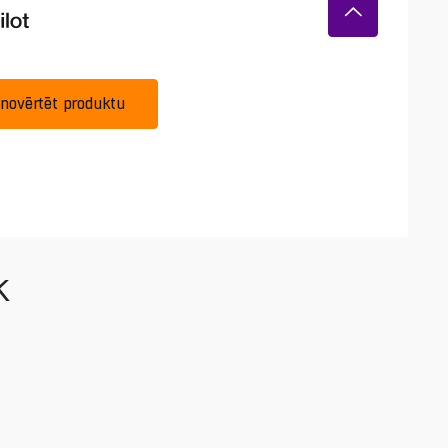
novērtēt produktu
k