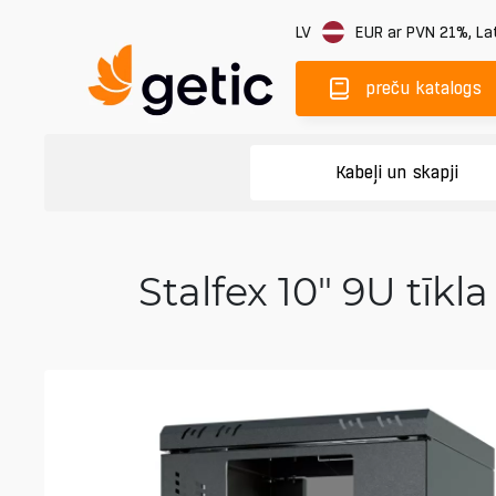
LV
EUR
ar PVN 21%
,
Lat
preču katalogs
Kabeļi un skapji
Stalfex 10" 9U tīkl