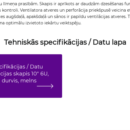
 līmeņa prasībām. Skapis ir aprīkots ar daudzām dzesēšanas fu
kontroli. Ventilatora atveres un perforācija priekšpusē veicina e
rīces augšdaļā, apakšdaļā un sānos ir papildu ventilācijas atveres. 
a optimālu izvietoto iekārtu veiktspēju.
Tehniskās specifikācijas / Datu lapa
ifikācijas / Datu
ijas skapis 10" 6U,
 durvis, melns