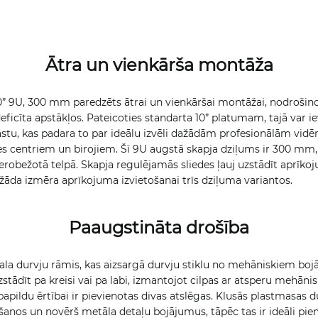
Ātra un vienkārša montāža
10” 9U, 300 mm paredzēts ātrai un vienkāršai montāžai, nodrošino
eficīta apstākļos. Pateicoties standarta 10” platumam, tajā var ie
āstu, kas padara to par ideālu izvēli dažādām profesionālām vid
es centriem un birojiem. Šī 9U augstā skapja dziļums ir 300 mm,
erobežotā telpā. Skapja regulējamās sliedes ļauj uzstādīt aprīko
žāda izmēra aprīkojuma izvietošanai trīs dziļuma variantos.
Paaugstināta drošība
la durvju rāmis, kas aizsargā durvju stiklu no mehāniskiem boj
uzstādīt pa kreisi vai pa labi, izmantojot cilpas ar atsperu mehāni
papildu ērtībai ir pievienotas divas atslēgas. Klusās plastmasas d
šanos un novērš metāla detaļu bojājumus, tāpēc tas ir ideāli pi