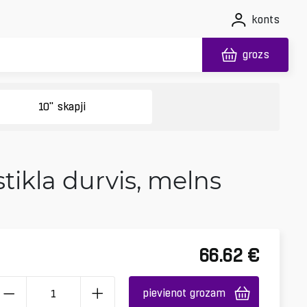
konts
grozs
10" skapji
stikla durvis, melns
66.62
€
pievienot grozam