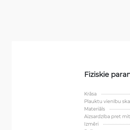
Fiziskie para
Krāsa
Plauktu vienību ska
Materiāls
Aizsardzība pret m
Izmēri