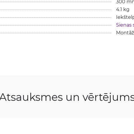
300 m
4.1 kg
Iekštel
Sienas 
Montāža
Atsauksmes un vērtējum