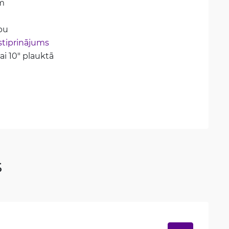
m
pu
stiprinājums
i 10" plauktā
s