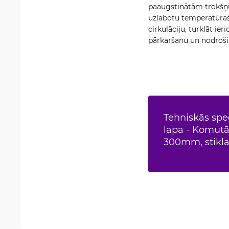
paaugstinātām trokšņu
uzlabotu temperatūras 
cirkulāciju, turklāt ie
pārkaršanu un nodrošin
Tehniskās spec
lapa - Komutāc
300mm, stikla