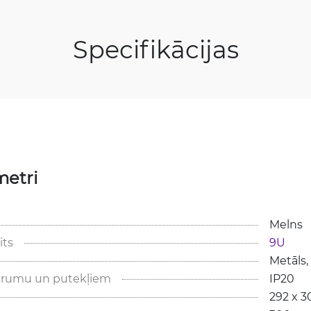
Specifikācijas
metri
Melns
its
9U
Metāls, 
itrumu un putekļiem
IP20
292 x 