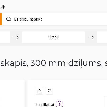
vija
Skapji
a skapis, 300 mm dziļums, 
Ir noliktavā
?