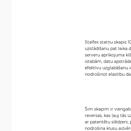
Stalfex statņu skapis 
uzstādīšanu pat laika d
serveru aprīkojuma kl
istabām, datu apstrād
efektīvu uzglabāšanu i
nodrošinot elastību da
Šim skapim ir viengaba
reversas, kas ļauj tās 
ar patentētu slēdzeni, 
nodrošina klusu aizvēr