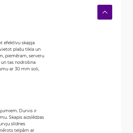
t efektīvu skapja
vietot plašu tīkla un
ēm, piemēram, serveru
 un tas nodrošina
jumu ar 30 mm soli,
ājumiem. Durvis ir
smu. Skapis aizslēdzas
urvju slīdnes
emērots telpām ar