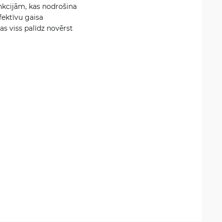
nkcijām, kas nodrošina
fektīvu gaisa
Tas viss palīdz novērst