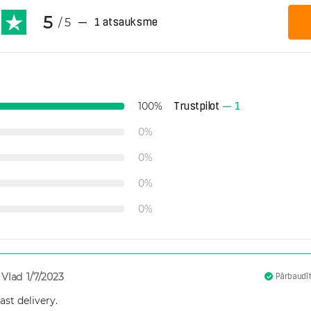
5
/ 5
—
1 atsauksme
Trustpilot
—
1
100
%
0
%
0
%
0
%
0
%
Vlad
1/7/2023
Pārbaudīt
ast delivery.