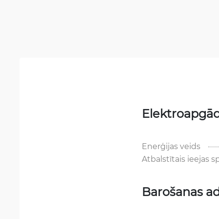
Elektroapgā
Enerģijas veids
Atbalstītais ieejas 
Barošanas ad