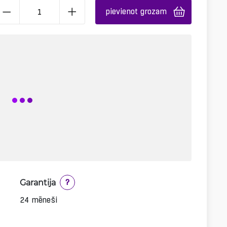
pievienot grozam
Garantija
?
24 mēneši