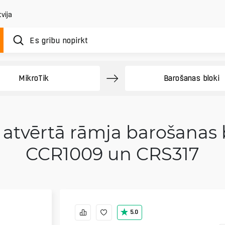
vija
MikroTik
Barošanas bloki
tvērtā rāmja barošanas b
CCR1009 un CRS317
5.0