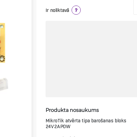
Ir noliktavā
?
Produkta nosaukums
MikroTik atvērta tipa barošanas bloks
24V2APOW