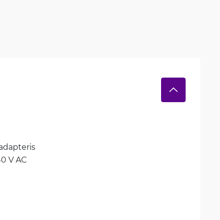
adapteris
40 V AC