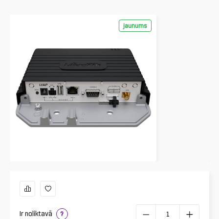
jaunums
Ir noliktavā
?