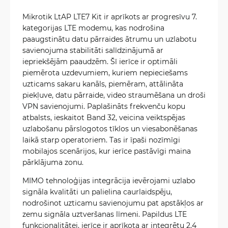
Mikrotik LtAP LTE7 Kit ir aprīkots ar progresīvu 7.
kategorijas LTE modemu, kas nodrošina
paaugstinātu datu pārraides ātrumu un uzlabotu
savienojuma stabilitāti salīdzinājumā ar
iepriekšējām paaudzēm. Šī ierīce ir optimāli
piemērota uzdevumiem, kuriem nepieciešams
uzticams sakaru kanāls, piemēram, attālināta
piekļuve, datu pārraide, video straumēšana un droši
VPN savienojumi. Paplašināts frekvenču kopu
atbalsts, ieskaitot Band 32, veicina veiktspējas
uzlabošanu pārslogotos tīklos un viesabonēšanas
laikā starp operatoriem. Tas ir īpaši nozīmīgi
mobilajos scenārijos, kur ierīce pastāvīgi maina
pārklājuma zonu.
MIMO tehnoloģijas integrācija ievērojami uzlabo
signāla kvalitāti un palielina caurlaidspēju,
nodrošinot uzticamu savienojumu pat apstākļos ar
zemu signāla uztveršanas līmeni. Papildus LTE
funkcionalitātei, ierīce ir aprīkota ar integrētu 2,4