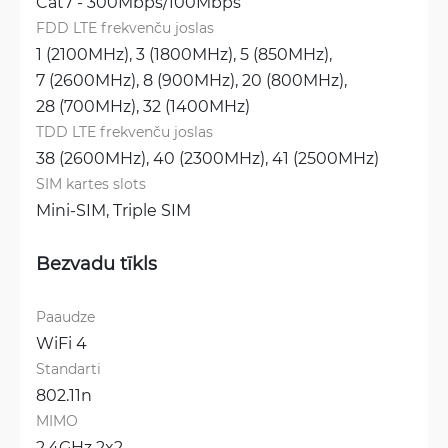
Cat7 - 300Mbps/100Mbps
FDD LTE frekvenču joslas
1 (2100MHz), 
3 (1800MHz), 
5 (850MHz), 
7 (2600MHz), 
8 (900MHz), 
20 (800MHz), 
28 (700MHz), 
32 (1400MHz)
TDD LTE frekvenču joslas
38 (2600MHz), 
40 (2300MHz), 
41 (2500MHz)
SIM kartes slots
Mini-SIM, 
Triple SIM
Bezvadu tīkls
Paaudze
WiFi 4
Standarti
802.11n
MIMO
2.4GHz 2x2