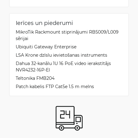
Ierīces un piederumi
MikroTik Rackmount stiprinājumi RB5009/L009
sērijai
Ubiquiti Gateway Enterprise
LSA Krone dzīslu ievietošanas instruments
Dahua 32-kanālu 1U 16 PoE video ierakstītājs
NVR4232-16P-EI
Teltonika FMB204
Patch kabelis FTP Cat5e 1.5 m melns