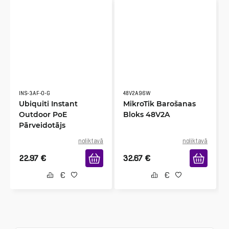
INS-3AF-O-G
48V2A96W
Ubiquiti Instant
MikroTik Barošanas
Outdoor PoE
Bloks 48V2A
Pārveidotājs
noliktavā
noliktavā
22.97
€
32.67
€