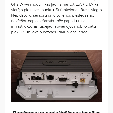
GHz Wi-Fi moduli, kas ļauj izmantot LtAP LTE7 kā
vietējo piekļuves punktu. Šī funkcionalitāte atvieglo
klēpjdatoru, sensoru un citu ierīču pieslēgšanu,
novēršot nepieciešamību pēc papildu tīkla
infrastruktūras, tādējādi apvienojot mobilo datu
piekļuvi un lokālo bezvadu tīklu vienā ierīcē.
Barošanas un paplašināšanas iespējas