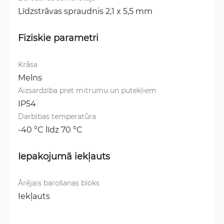
Līdzstrāvas spraudnis 2,1 x 5,5 mm
Fiziskie parametri
Krāsa
Melns
Aizsardzība pret mitrumu un putekļiem
IP54
Darbības temperatūra
-40 °C līdz 70 °C
Iepakojumā iekļauts
Ārējais barošanas bloks
Iekļauts