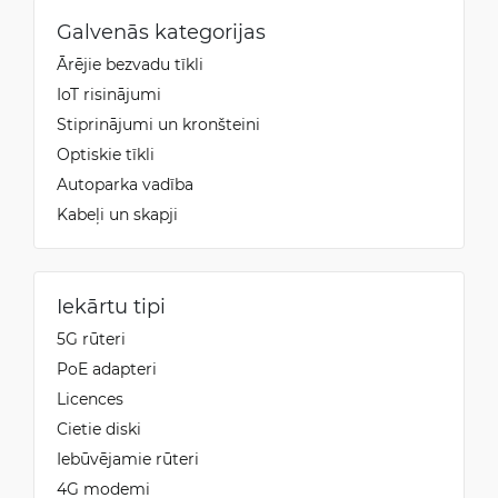
Galvenās kategorijas
Ārējie bezvadu tīkli
IoT risinājumi
Stiprinājumi un kronšteini
Optiskie tīkli
Autoparka vadība
Kabeļi un skapji
Iekārtu tipi
5G rūteri
PoE adapteri
Licences
Cietie diski
Iebūvējamie rūteri
4G modemi