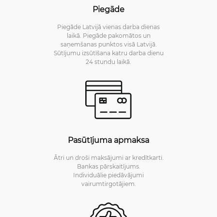
Piegāde
Piegāde Latvijā vienas darba dienas
laikā. Piegāde pakomātos un
saņemšanas punktos visā Latvijā.
Sūtījumu izsūtīšana katru darba dienu
24 stundu laikā.
Pasūtījuma apmaksa
Ātri un droši maksājumi ar kredītkarti.
Bankas pārskaitījums.
Individuālie piedāvājumi
vairumtirgotājiem.