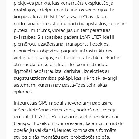
piekļuves punkts, kas konstruēts ekspluatācijai
mobilajos, ārtelpu un attālinātos scenārijos. Tā
korpuss, kas atbilst IP54 aizsardzības klasei,
nodrošina ierīces stabilu darbību apstākļos, kuros ir
putekļi, mitrums, vibrācijas un temperatūras
svārstības. Šīs īpašības padara LtAP LTE7 ideāli
piemērotu uzstādīšanai transporta līdzekļos,
rūpniecības objektos, pagaidu infrastruktūras
vietās un lokācijās, kur tradicionālās tīkla iekārtas
ātri zaudē funkcionalitāti. Ierīce ir izstrādāta
ilgstošai nepārtrauktai darbībai, izceļoties ar
augstu uzticamības pakāpi, kas ir kritiski svarīgi
sistēmām, kurām nav pastāvīgas tehniskās
apkopes.
Integrētais GPS modulis ievērojami paplašina
ierīces lietošanas diapazonu, nodrošinot iespēju
izmantot LtAP LTE7 atrašanās vietas izsekošanai,
transportlīdzekļu monitorēšanai, kā arī citu mobilo
operāciju veikšanai. Ierīces kompaktais formāts
atvieglo tās montāžu pat ierobežotās telpās,