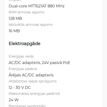
Dual-core MT7621AT 880 MHz
RAM atmiņas apjoms
128 MB
Iebūvētās atmiņas apjoms
16 MB
Elektroapgāde
Enerģijas veids
AC/DC adapteris, 
24V pasīvā PoE
Enerģijas padeve
Ārējais AC/DC adapteris
Atbalstītais ieejas spriegums
12 - 30 V DC
Maksimālais enerģijas patēriņš
24 W
Barošanas savienotājs