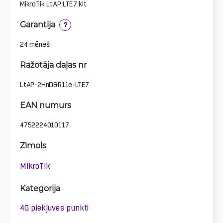
MikroTik LtAP LTE7 kit
Garantija
?
24 mēneši
Ražotāja daļas nr
LtAP-2HnD&R11e-LTE7
EAN numurs
4752224010117
Zīmols
MikroTik
Kategorija
4G piekļuves punkti