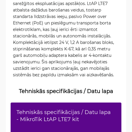
sarežģītos ekspluatācijas apstākļos. LtAP LTE7
atbalsta dažādus barošanas veidus, tostarp
standarta līdzstrāvas ieeju, pasīvo Power over
Ethernet (PoE) un pieslēgumu transporta borta
elektrotīklam, kas ļauj ierīci ērti izmantot
stacionārās, mobilās un autonomās instalācijās.
Komplektācijā ietilpst 24 V, 1,2 A barošanas bloks,
stiprināšanas komplekts K-67, kā arī 0,35 metru
garš automobiļu adaptera kabelis ar 4-kontaktu
savienojumu. Šis aprīkojums ļauj nekavējoties
uzstādīt ierīci gan stacionārajās, gan mobilajās
sistēmās bez papildu izmaksām vai aizkavēšanās.
Tehniskās specifikācijas / Datu lapa
Tehniskās specifikācijas / Datu lapa
- MikroTik LtAP LTE7 kit