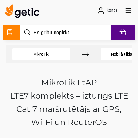
konts
MikroTik
Mobilā tīkla p
MikroTik LtAP
LTE7 komplekts – izturīgs LTE
Cat 7 maršrutētājs ar GPS,
Wi‑Fi un RouterOS