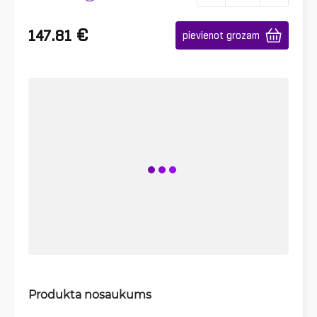
€
147.81
pievienot grozam
Produkta nosaukums