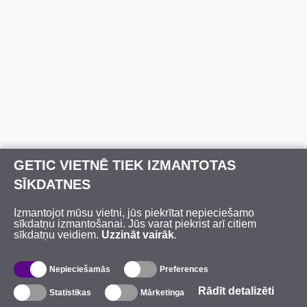
GETIC VIETNĒ TIEK IZMANTOTAS
SĪKDATNES
Izmantojot mūsu vietni, jūs piekrītat nepieciešamo
sīkdatņu izmantošanai. Jūs varat piekrist arī citiem
sīkdatņu veidiem.
Uzzināt vairāk
.
Nepieciešamās
Preferences
Rādīt detalizēti
Statistikas
Mārketinga