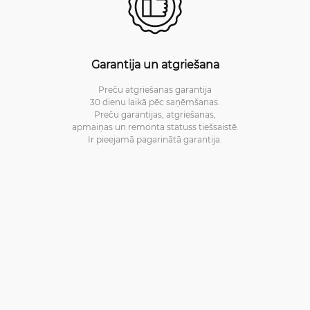
Garantija un atgriešana
Preču atgriešanas garantija
30 dienu laikā pēc saņēmšanas.
Preču garantijas, atgriešanas,
apmaiņas un remonta statuss tiešsaistē.
Ir pieejamā pagarinātā garantija.