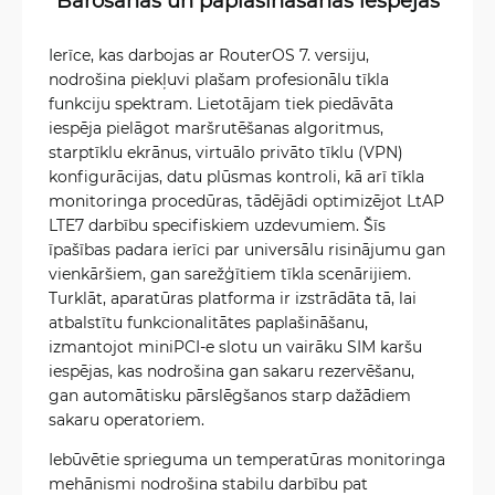
Ierīce, kas darbojas ar RouterOS 7. versiju,
nodrošina piekļuvi plašam profesionālu tīkla
funkciju spektram. Lietotājam tiek piedāvāta
iespēja pielāgot maršrutēšanas algoritmus,
starptīklu ekrānus, virtuālo privāto tīklu (VPN)
konfigurācijas, datu plūsmas kontroli, kā arī tīkla
monitoringa procedūras, tādējādi optimizējot LtAP
LTE7 darbību specifiskiem uzdevumiem. Šīs
īpašības padara ierīci par universālu risinājumu gan
vienkāršiem, gan sarežģītiem tīkla scenārijiem.
Turklāt, aparatūras platforma ir izstrādāta tā, lai
atbalstītu funkcionalitātes paplašināšanu,
izmantojot miniPCI-e slotu un vairāku SIM karšu
iespējas, kas nodrošina gan sakaru rezervēšanu,
gan automātisku pārslēgšanos starp dažādiem
sakaru operatoriem.
Iebūvētie sprieguma un temperatūras monitoringa
mehānismi nodrošina stabilu darbību pat