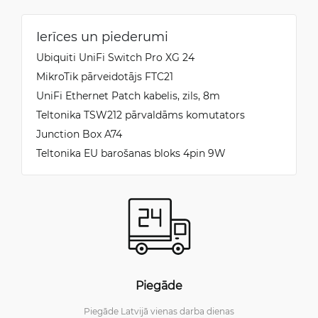
Ierīces un piederumi
Ubiquiti UniFi Switch Pro XG 24
MikroTik pārveidotājs FTC21
UniFi Ethernet Patch kabelis, zils, 8m
Teltonika TSW212 pārvaldāms komutators
Junction Box A74
Teltonika EU barošanas bloks 4pin 9W
Piegāde
Piegāde Latvijā vienas darba dienas