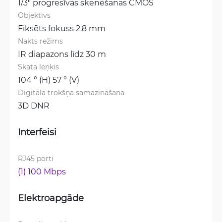
1/3" progresīvās skenēšanas CMOS
Objektīvs
Fiksēts fokuss 2.8 mm
Nakts režīms
IR diapazons līdz 30 m
Skata leņķis
104 ° (H) 57 ° (V)
Digitālā trokšņa samazināšana
3D DNR
Interfeisi
RJ45 porti
(1) 100 Mbps
Elektroapgāde