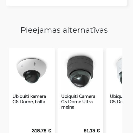
Pieejamas alternatīvas
Ubiquiti kamera
Ubiquiti Camera
Ubiquiti C
G6 Dome, balta
G5 Dome Ultra
G5 Dome U
melna
318.76 €
91.13 €