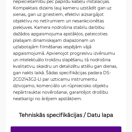
nepieciešamību pēc papildu kabeļu instalācijas.
Kompaktais dizains ļauj kameru uzstādīt gan uz
sienas, gan uz griestiem, efektīvi aizsargājot
objektīvu no netīrumiem un nesankcionētas
piekļuves. Kamera nodrošina stabilu darbību
dažādos apgaismojuma apstākļos, pateicoties
plašajam dinamiskajam diapazonam un
uzlabotajām filmēšanas iespējām vājā
apgaismojumā. Apvienojot progresīvu izvērsumu
un intelektuālo trokšņu slapēšanu, tā nodrošina
kvalitatīvu, skaidru un detalizētu attēlu gan dienas,
gan nakts laikā. Šādas specifikācijas padara DS-
2CD2143G2-LI par uzticamu instrumentu
dzīvojamo, komerciālo un rūpniecisko objektu
nepārtrauktai novērošanai, garantējot drošību
neatkarīgi no ārējiem apstākļiem.
Tehniskās specifikācijas / Datu lapa