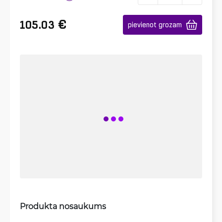
€
105.03
pievienot grozam
Produkta nosaukums