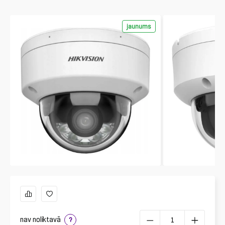
jaunums
nav noliktavā
?