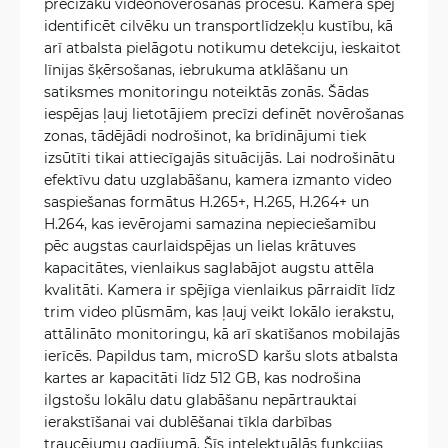
precīzāku videonovērošanas procesu. Kamera spēj
identificēt cilvēku un transportlīdzekļu kustību, kā
arī atbalsta pielāgotu notikumu detekciju, ieskaitot
līnijas šķērsošanas, iebrukuma atklāšanu un
satiksmes monitoringu noteiktās zonās. Šādas
iespējas ļauj lietotājiem precīzi definēt novērošanas
zonas, tādējādi nodrošinot, ka brīdinājumi tiek
izsūtīti tikai attiecīgajās situācijās. Lai nodrošinātu
efektīvu datu uzglabāšanu, kamera izmanto video
saspiešanas formātus H.265+, H.265, H.264+ un
H.264, kas ievērojami samazina nepieciešamību
pēc augstas caurlaidspējas un lielas krātuves
kapacitātes, vienlaikus saglabājot augstu attēla
kvalitāti. Kamera ir spējīga vienlaikus pārraidīt līdz
trim video plūsmām, kas ļauj veikt lokālo ierakstu,
attālināto monitoringu, kā arī skatīšanos mobilajās
ierīcēs. Papildus tam, microSD karšu slots atbalsta
kartes ar kapacitāti līdz 512 GB, kas nodrošina
ilgstošu lokālu datu glabāšanu nepārtrauktai
ierakstīšanai vai dublēšanai tīkla darbības
traucējumu gadījumā. Šīs intelektuālās funkcijas