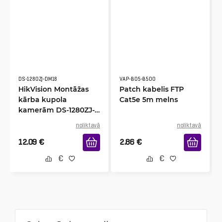
DS-1280ZJ-DM18
VAP-B05-B500
HikVision Montāžas
Patch kabelis FTP
kārba kupola
Cat5e 5m melns
kamerām DS-1280ZJ-
DM18
noliktavā
noliktavā
12.09
€
2.86
€