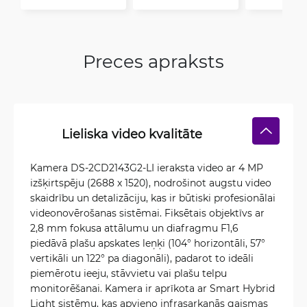
Preces apraksts
Lieliska video kvalitāte
Kamera DS-2CD2143G2-LI ieraksta video ar 4 MP
izšķirtspēju (2688 x 1520), nodrošinot augstu video
skaidrību un detalizāciju, kas ir būtiski profesionālai
videonovērošanas sistēmai. Fiksētais objektīvs ar
2,8 mm fokusa attālumu un diafragmu F1,6
piedāvā plašu apskates leņķi (104° horizontāli, 57°
vertikāli un 122° pa diagonāli), padarot to ideāli
piemērotu ieeju, stāvvietu vai plašu telpu
monitorēšanai. Kamera ir aprīkota ar Smart Hybrid
Light sistēmu, kas apvieno infrasarkanās gaismas