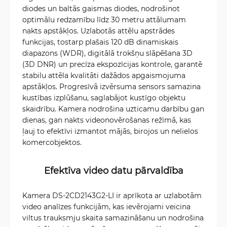
diodes un baltās gaismas diodes, nodrošinot
optimālu redzamību līdz 30 metru attālumam
nakts apstākļos. Uzlabotās attēlu apstrādes
funkcijas, tostarp plašais 120 dB dinamiskais
diapazons (WDR), digitālā trokšņu slāpēšana 3D
(3D DNR) un precīza ekspozīcijas kontrole, garantē
stabilu attēla kvalitāti dažādos apgaismojuma
apstākļos. Progresīvā izvērsuma sensors samazina
kustības izplūšanu, saglabājot kustīgo objektu
skaidrību. Kamera nodrošina uzticamu darbību gan
dienas, gan nakts videonovērošanas režīmā, kas
ļauj to efektīvi izmantot mājās, birojos un nelielos
komercobjektos.
Efektīva video datu pārvaldība
Kamera DS-2CD2143G2-LI ir aprīkota ar uzlabotām
video analīzes funkcijām, kas ievērojami veicina
viltus trauksmju skaita samazināšanu un nodrošina