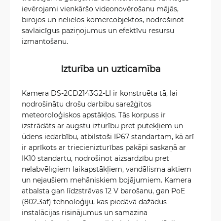
ievērojami vienkāršo videonovērošanu mājās,
birojos un nelielos komercobjektos, nodrošinot
savlaicīgus paziņojumus un efektīvu resursu
izmantošanu.
Izturība un uzticamība
Kamera DS-2CD2143G2-LI ir konstruēta tā, lai
nodrošinātu drošu darbību sarežģītos
meteoroloģiskos apstākļos. Tās korpuss ir
izstrādāts ar augstu izturību pret putekļiem un
ūdens iedarbību, atbilstoši IP67 standartam, kā arī
ir aprīkots ar triecienizturības pakāpi saskaņā ar
IK10 standartu, nodrošinot aizsardzību pret
nelabvēlīgiem laikapstākļiem, vandālisma aktiem
un nejaušiem mehāniskiem bojājumiem. Kamera
atbalsta gan līdzstrāvas 12 V barošanu, gan PoE
(802.3af) tehnoloģiju, kas piedāvā dažādus
instalācijas risinājumus un samazina