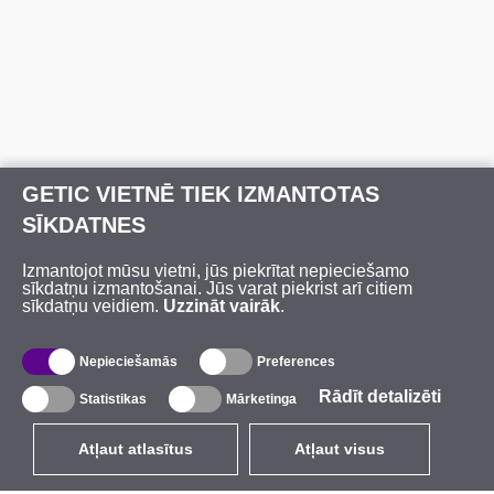
GETIC VIETNĒ TIEK IZMANTOTAS
SĪKDATNES
Izmantojot mūsu vietni, jūs piekrītat nepieciešamo
sīkdatņu izmantošanai. Jūs varat piekrist arī citiem
sīkdatņu veidiem.
Uzzināt vairāk
.
Nepieciešamās
Preferences
Rādīt detalizēti
Statistikas
Mārketinga
Atļaut atlasītus
Atļaut visus