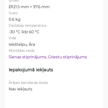
Izmēri
Ø121.5 mm × 97.6 mm
Svars
0.6 kg
Darbības temperatūra
-30 °C līdz 60 °C
Vide
Iekštelpu, 
Āra
Montāžas veids
Sienas stiprinājums, 
Griestu stiprinājums
Iepakojumā iekļauts
Ārējais barošanas bloks
Nav iekļauts