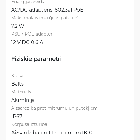
Enerģijas veids
AC/DC adapteris, 
802.3af PoE
Maksimālais enerģijas patēriņš
7.2 W
PSU / POE adapter
12 V DC 0.6 A
Fiziskie parametri
Krāsa
Balts
Materiāls
Alumīnijs
Aizsardzība pret mitrumu un putekļiem
IP67
Korpusa izturība
Aizsardzība pret triecieniem IK10