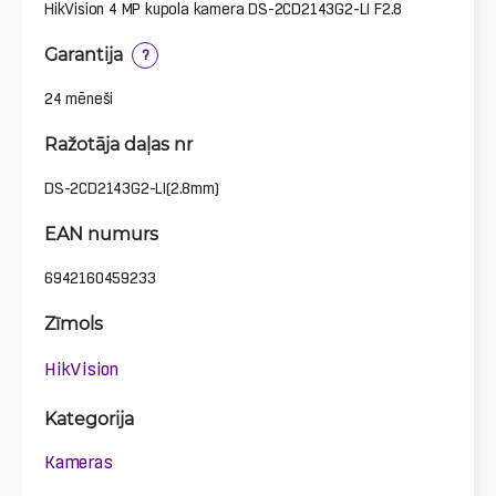
HikVision 4 MP kupola kamera DS-2CD2143G2-LI F2.8
Garantija
?
24 mēneši
Ražotāja daļas nr
DS-2CD2143G2-LI(2.8mm)
EAN numurs
6942160459233
Zīmols
HikVision
Kategorija
Kameras