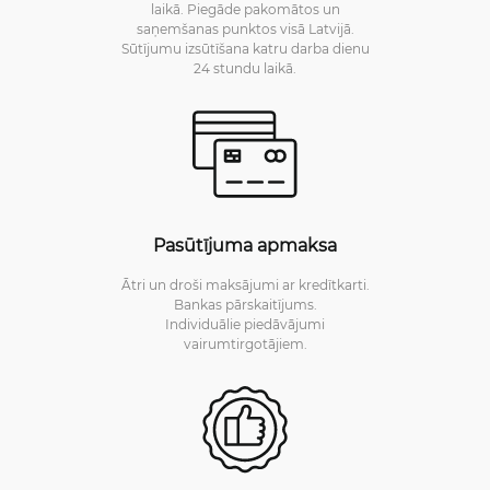
laikā. Piegāde pakomātos un
saņemšanas punktos visā Latvijā.
Sūtījumu izsūtīšana katru darba dienu
24 stundu laikā.
Pasūtījuma apmaksa
Ātri un droši maksājumi ar kredītkarti.
Bankas pārskaitījums.
Individuālie piedāvājumi
vairumtirgotājiem.