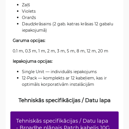
Zaļš
Violets
Oranžs
Daudzkrāsains (2 gab. katras krāsas 12 gabalu
iepakojumā)
Garuma opcijas:
0.1 m, 0.3 m, 1 m, 2 m, 3 m, 5 m, 8 m, 12 m, 20 m
Iepakojuma opcijas:
Single Unit — individuāls iepakojums
12-Pack — komplekts ar 12 kabeļiem, kas ir
optimāls korporatīvām instalācijām
Tehniskās specifikācijas / Datu lapa
Tehniskās specifikācijas / Datu lapa
- Broadbe plānais Patch kabelis 10G