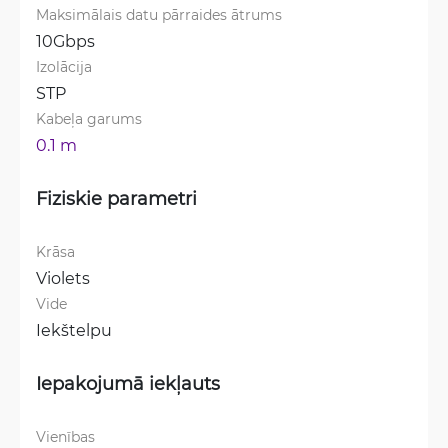
Maksimālais datu pārraides ātrums
10Gbps
Izolācija
STP
Kabeļa garums
0.1 m
Fiziskie parametri
Krāsa
Violets
Vide
Iekštelpu
Iepakojumā iekļauts
Vienības