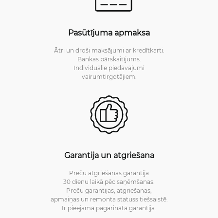
Pasūtījuma apmaksa
Ātri un droši maksājumi ar kredītkarti.
Bankas pārskaitījums.
Individuālie piedāvājumi
vairumtirgotājiem.
Garantija un atgriešana
Preču atgriešanas garantija
30 dienu laikā pēc saņēmšanas.
Preču garantijas, atgriešanas,
apmaiņas un remonta statuss tiešsaistē.
Ir pieejamā pagarinātā garantija.