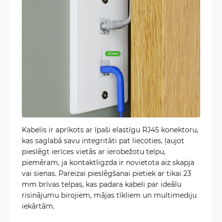
Kabelis ir aprīkots ar īpaši elastīgu RJ45 konektoru,
kas saglabā savu integritāti pat liecoties, ļaujot
pieslēgt ierīces vietās ar ierobežotu telpu,
piemēram, ja kontaktligzda ir novietota aiz skapja
vai sienas. Pareizai pieslēgšanai pietiek ar tikai 23
mm brīvas telpas, kas padara kabeli par ideālu
risinājumu birojiem, mājas tīkliem un multimediju
iekārtām.