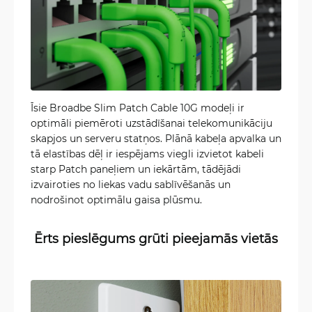
Īsie Broadbe Slim Patch Cable 10G modeļi ir
optimāli piemēroti uzstādīšanai telekomunikāciju
skapjos un serveru statņos. Plānā kabeļa apvalka un
tā elastības dēļ ir iespējams viegli izvietot kabeli
starp Patch paneļiem un iekārtām, tādējādi
izvairoties no liekas vadu sablīvēšanās un
nodrošinot optimālu gaisa plūsmu.
Ērts pieslēgums grūti pieejamās vietās