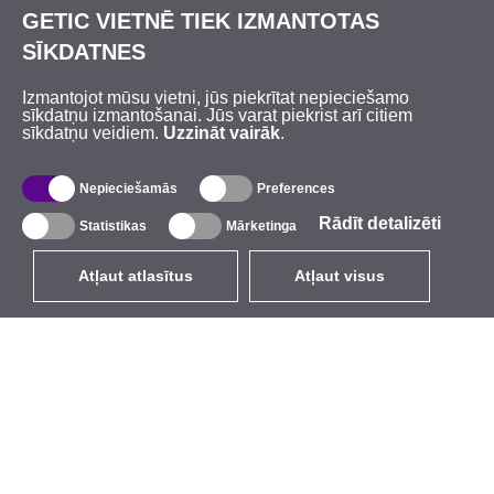
GETIC VIETNĒ TIEK IZMANTOTAS
SĪKDATNES
Izmantojot mūsu vietni, jūs piekrītat nepieciešamo
sīkdatņu izmantošanai. Jūs varat piekrist arī citiem
sīkdatņu veidiem.
Uzzināt vairāk
.
Nepieciešamās
Preferences
Rādīt detalizēti
Statistikas
Mārketinga
Atļaut atlasītus
Atļaut visus
LV
EUR
ar PVN 21%
,
Latvija
Katalogs
Par mums