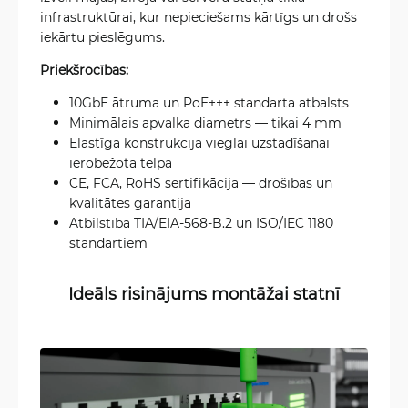
infrastruktūrai, kur nepieciešams kārtīgs un drošs
iekārtu pieslēgums.
Priekšrocības:
10GbE ātruma un PoE+++ standarta atbalsts
Minimālais apvalka diametrs — tikai 4 mm
Elastīga konstrukcija vieglai uzstādīšanai
ierobežotā telpā
CE, FCA, RoHS sertifikācija — drošības un
kvalitātes garantija
Atbilstība TIA/EIA-568-B.2 un ISO/IEC 1180
standartiem
Ideāls risinājums montāžai statnī