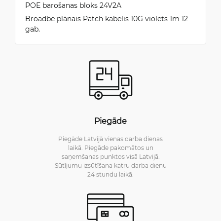
POE barošanas bloks 24V2A
Broadbe plānais Patch kabelis 10G violets 1m 12
gab.
Piegāde
Piegāde Latvijā vienas darba dienas
laikā. Piegāde pakomātos un
saņemšanas punktos visā Latvijā.
Sūtījumu izsūtīšana katru darba dienu
24 stundu laikā.