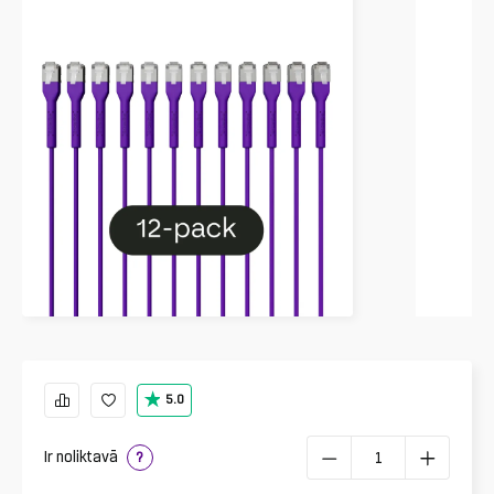
5.0
Ir noliktavā
?