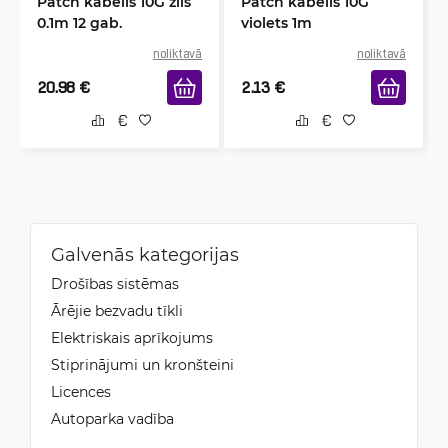
Patch kabelis 10G zils
Patch kabelis 10G
0.1m 12 gab.
violets 1m
noliktavā
noliktavā
20.98
€
2.13
€
Galvenās kategorijas
Drošības sistēmas
Ārējie bezvadu tīkli
Elektriskais aprīkojums
Stiprinājumi un kronšteini
Licences
Autoparka vadība