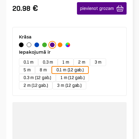
€
20.98
pievienot grozam
Krāsa
Iepakojumā ir
0.1 m
0.3 m
1 m
2 m
3 m
5 m
8 m
0.1 m (12 gab.)
0.3 m (12 gab.)
1 m (12 gab.)
2 m (12 gab.)
3 m (12 gab.)