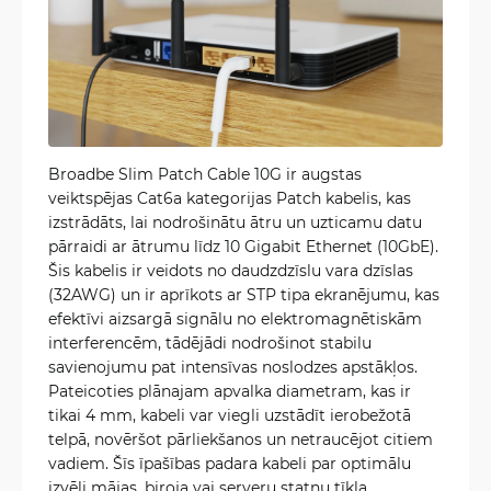
Broadbe Slim Patch Cable 10G ir augstas
veiktspējas Cat6a kategorijas Patch kabelis, kas
izstrādāts, lai nodrošinātu ātru un uzticamu datu
pārraidi ar ātrumu līdz 10 Gigabit Ethernet (10GbE).
Šis kabelis ir veidots no daudzdzīslu vara dzīslas
(32AWG) un ir aprīkots ar STP tipa ekranējumu, kas
efektīvi aizsargā signālu no elektromagnētiskām
interferencēm, tādējādi nodrošinot stabilu
savienojumu pat intensīvas noslodzes apstākļos.
Pateicoties plānajam apvalka diametram, kas ir
tikai 4 mm, kabeli var viegli uzstādīt ierobežotā
telpā, novēršot pārliekšanos un netraucējot citiem
vadiem. Šīs īpašības padara kabeli par optimālu
izvēli mājas, biroja vai serveru statņu tīkla