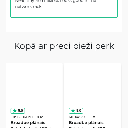
Neat, tiny and flexible. Looks good in the
network rack.
Kopā ar preci bieži perk
5.0
5.0
BTP-I32C6A-BL-0.1M-12
BTP-I32C6A-PR-1M
Broadbe plānais
Broadbe plānais