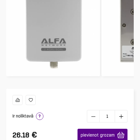
Ir noliktavā
?
€
26.18
pievienot grozam