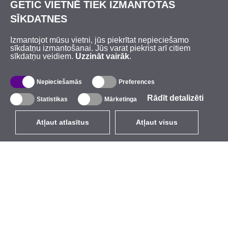
GETIC VIETNĒ TIEK IZMANTOTAS
SĪKDATNES
Izmantojot mūsu vietni, jūs piekrītat nepieciešamo
sīkdatņu izmantošanai. Jūs varat piekrist arī citiem
sīkdatņu veidiem.
Uzzināt vairāk
.
Nepieciešamās
Preferences
Rādīt detalizēti
Statistikas
Mārketinga
Atļaut atlasītus
Atļaut visus
LV
EUR
ar PVN 21%
,
Latvija
Katalogs
Par mums