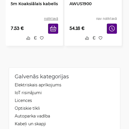
5m Koaksiālais kabelis
AWUS1900
noliktavā
nav noliktavā
7.53
€
54.16
€
Galvenās kategorijas
Elektriskais aprīkojums
IoT risinājumi
Licences
Optiskie tīkli
Autoparka vadība
Kabeļi un skapji