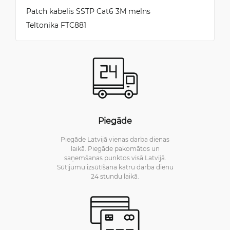
Patch kabelis SSTP Cat6 3M melns
Teltonika FTC881
Piegāde
Piegāde Latvijā vienas darba dienas
laikā. Piegāde pakomātos un
saņemšanas punktos visā Latvijā.
Sūtījumu izsūtīšana katru darba dienu
24 stundu laikā.