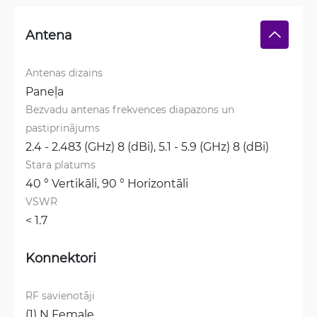
Antena
Antenas dizains
Paneļa
Bezvadu antenas frekvences diapazons un 
pastiprinājums
2.4 - 2.483 (GHz) 8 (dBi), 
5.1 - 5.9 (GHz) 8 (dBi)
Stara platums
40 ° Vertikāli, 
90 ° Horizontāli
VSWR
< 1.7
Konnektori
RF savienotāji
(1) N Female