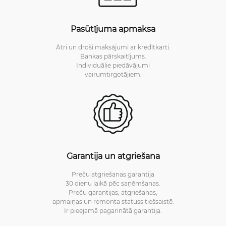
Pasūtījuma apmaksa
Ātri un droši maksājumi ar kredītkarti.
Bankas pārskaitījums.
Individuālie piedāvājumi
vairumtirgotājiem.
Garantija un atgriešana
Preču atgriešanas garantija
30 dienu laikā pēc saņēmšanas.
Preču garantijas, atgriešanas,
apmaiņas un remonta statuss tiešsaistē.
Ir pieejamā pagarinātā garantija.