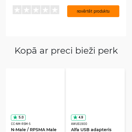
novērtēt produktu
Kopā ar preci bieži perk
5.0
4.9
CC-NM-RSM-5
AWUS1900
N-Male / RPSMA Male
Alfa USB adapteris