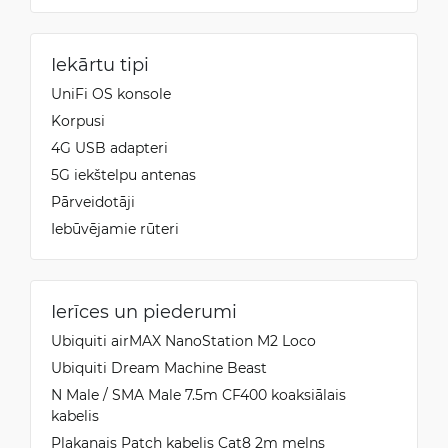
Iekārtu tipi
UniFi OS konsole
Korpusi
4G USB adapteri
5G iekštelpu antenas
Pārveidotāji
Iebūvējamie rūteri
Ierīces un piederumi
Ubiquiti airMAX NanoStation M2 Loco
Ubiquiti Dream Machine Beast
N Male / SMA Male 7.5m CF400 koaksiālais
kabelis
Plakanais Patch kabelis Cat8 2m melns