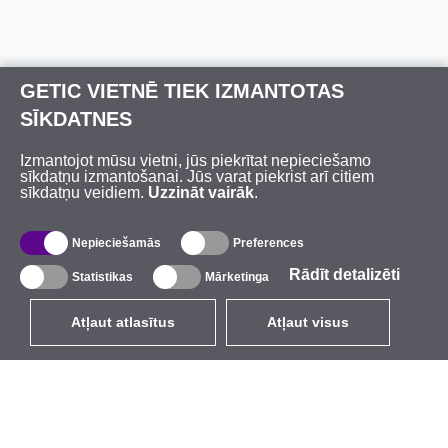
GETIC VIETNĒ TIEK IZMANTOTAS
SĪKDATNES
Izmantojot mūsu vietni, jūs piekrītat nepieciešamo
sīkdatņu izmantošanai. Jūs varat piekrist arī citiem
sīkdatņu veidiem.
Uzzināt vairāk
.
Nepieciešamās
Preferences
Rādīt detalizēti
Statistikas
Mārketinga
Atļaut atlasītus
Atļaut visus
LV
EUR
ar PVN 21%
,
Latvija