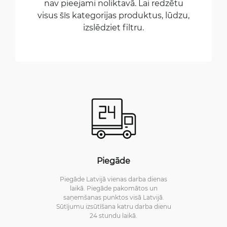
nav pieejami noliktavā. Lai redzētu
visus šīs kategorijas produktus, lūdzu,
izslēdziet filtru.
Piegāde
Piegāde Latvijā vienas darba dienas
laikā. Piegāde pakomātos un
saņemšanas punktos visā Latvijā.
Sūtījumu izsūtīšana katru darba dienu
24 stundu laikā.