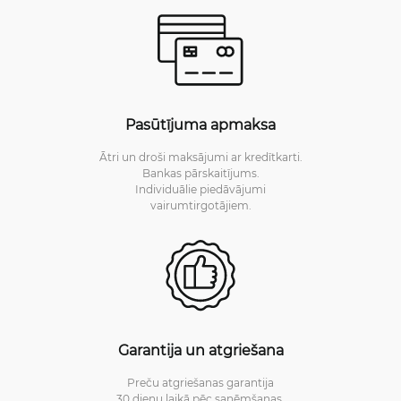
Pasūtījuma apmaksa
Ātri un droši maksājumi ar kredītkarti.
Bankas pārskaitījums.
Individuālie piedāvājumi
vairumtirgotājiem.
Garantija un atgriešana
Preču atgriešanas garantija
30 dienu laikā pēc saņēmšanas.