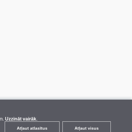
em.
Uzzināt vairāk
.
Atļaut atlasītus
Atļaut visus