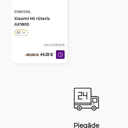
DVB4258GL
Xiaomi Mi rūteris
AX1800
EU
nav noliktavā
44.33
€
48.06
€
Piegāde