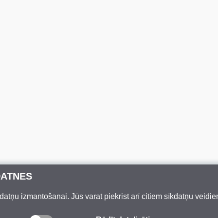
DATNES
datņu izmantošanai. Jūs varat piekrist arī citiem sīkdatņu veidi