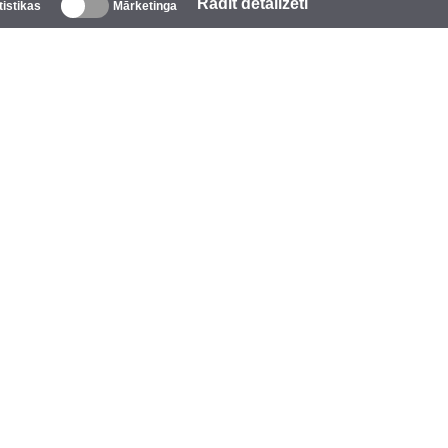
Rādīt detalizēti
tistikas
Mārketinga
Par mums
zņēmums
īmols
asākumi
tarCoins
ontakti
oteikumi un nosacījumi
rivātuma politika
īkdatņu politika
alīdzība
pmaksa
iegāde
arantija un atgriešana