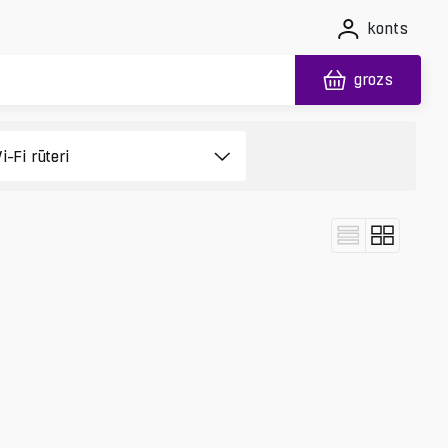
konts
grozs