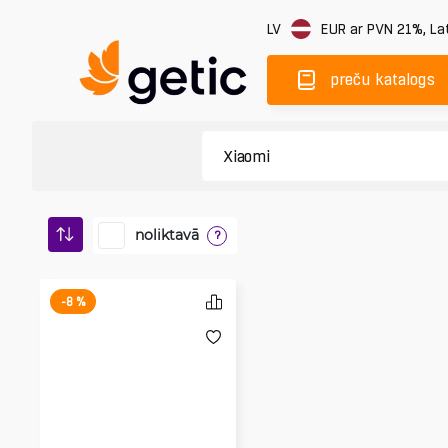
LV
EUR
ar PVN 21%
,
Lat
preču katalogs
noliktavā
?
-8 %