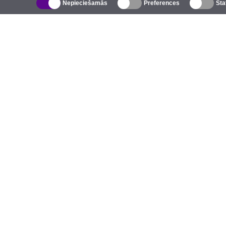
Nepieciešamās
Preferences
Sta
Katalogs
Ārējie bezvadu tīkli
U
Integrētās antenas
Z
WiFi 5
P
Antenu pigteili
S
Stiprinājumi un kronšteini
K
Licences
N
Piekļuves punkti
P
4G piekļuves punkti
S
IP kameras
5G antenas
P
UniFi komutatori
LoRa produkti
Elektroauto lādētāji
A
P
G