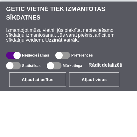
GETIC VIETNĒ TIEK IZMANTOTAS
SĪKDATNES
Izmantojot mūsu vietni, jūs piekrītat nepieciešamo
sīkdatņu izmantošanai. Jūs varat piekrist arī citiem
sīkdatņu veidiem.
Uzzināt vairāk
.
Nepieciešamās
Preferences
Rādīt detalizēti
Statistikas
Mārketinga
Atļaut atlasītus
Atļaut visus
LV
EUR
ar PVN 21%
,
Latvija
Katalogs
Par mums