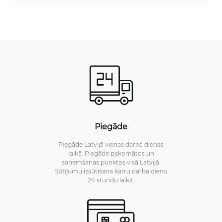
Piegāde
Piegāde Latvijā vienas darba dienas
laikā. Piegāde pakomātos un
saņemšanas punktos visā Latvijā.
Sūtījumu izsūtīšana katru darba dienu
24 stundu laikā.