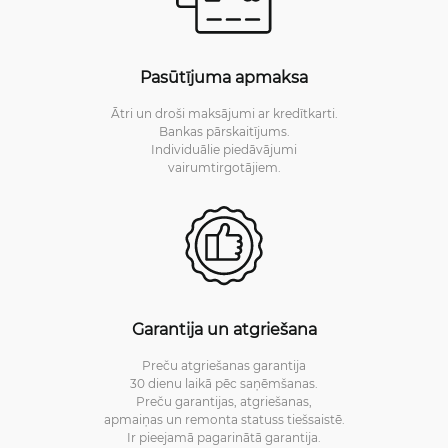
Pasūtījuma apmaksa
Ātri un droši maksājumi ar kredītkarti.
Bankas pārskaitījums.
Individuālie piedāvājumi
vairumtirgotājiem.
Garantija un atgriešana
Preču atgriešanas garantija
30 dienu laikā pēc saņēmšanas.
Preču garantijas, atgriešanas,
apmaiņas un remonta statuss tiešsaistē.
Ir pieejamā pagarinātā garantija.