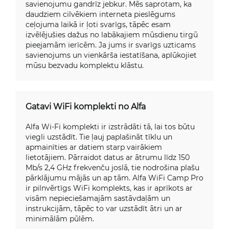
savienojumu gandrīz jebkur. Mēs saprotam, ka
daudziem cilvēkiem interneta pieslēgums
ceļojuma laikā ir ļoti svarīgs, tāpēc esam
izvēlējušies dažus no labākajiem mūsdienu tirgū
pieejamām ierīcēm. Ja jums ir svarīgs uzticams
savienojums un vienkārša iestatīšana, aplūkojiet
mūsu bezvadu komplektu klāstu.
Gatavi WiFi komplekti no Alfa
Alfa Wi-Fi komplekti ir izstrādāti tā, lai tos būtu
viegli uzstādīt. Tie ļauj paplašināt tīklu un
apmainīties ar datiem starp vairākiem
lietotājiem. Pārraidot datus ar ātrumu līdz 150
Mb/s 2,4 GHz frekvenču joslā, tie nodrošina plašu
pārklājumu mājās un ap tām. Alfa WiFi Camp Pro
ir pilnvērtīgs WiFi komplekts, kas ir aprīkots ar
visām nepieciešamajām sastāvdaļām un
instrukcijām, tāpēc to var uzstādīt ātri un ar
minimālām pūlēm.