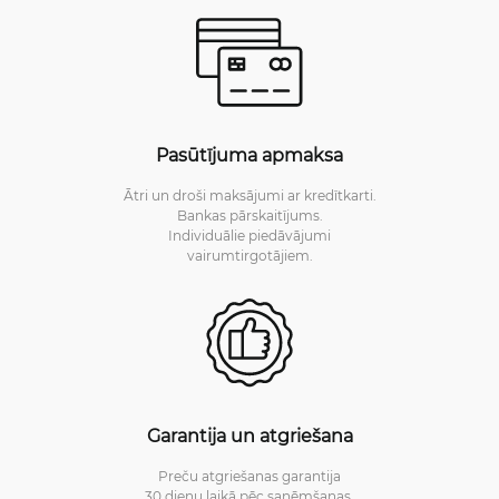
Pasūtījuma apmaksa
Ātri un droši maksājumi ar kredītkarti.
Bankas pārskaitījums.
Individuālie piedāvājumi
vairumtirgotājiem.
Garantija un atgriešana
Preču atgriešanas garantija
30 dienu laikā pēc saņēmšanas.