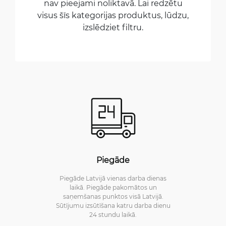
nav pieejami noliktavā. Lai redzētu
visus šīs kategorijas produktus, lūdzu,
izslēdziet filtru.
Piegāde
Piegāde Latvijā vienas darba dienas
laikā. Piegāde pakomātos un
saņemšanas punktos visā Latvijā.
Sūtījumu izsūtīšana katru darba dienu
24 stundu laikā.