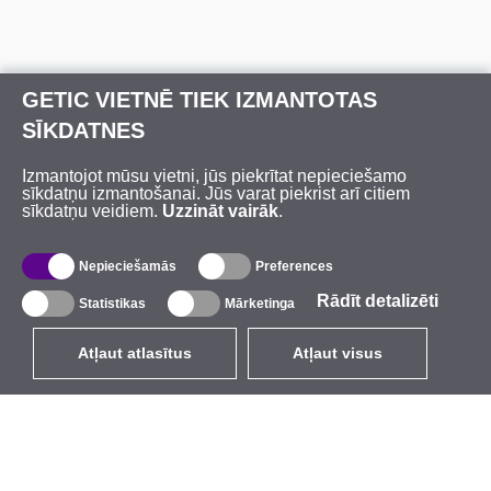
GETIC VIETNĒ TIEK IZMANTOTAS
SĪKDATNES
Izmantojot mūsu vietni, jūs piekrītat nepieciešamo
sīkdatņu izmantošanai. Jūs varat piekrist arī citiem
sīkdatņu veidiem.
Uzzināt vairāk
.
Nepieciešamās
Preferences
Rādīt detalizēti
Statistikas
Mārketinga
Atļaut atlasītus
Atļaut visus
LV
EUR
ar PVN 21%
,
Latvija