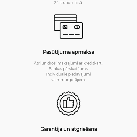
24 stundu laikā.
Pasūtījuma apmaksa
Ātri un droši maksājumi ar kredītkarti.
Bankas pārskaitījums.
Individuālie piedāvājumi
vairumtirgotājiem.
Garantija un atgriešana