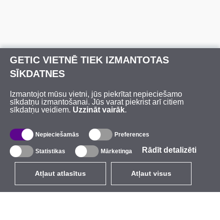
GETIC VIETNĒ TIEK IZMANTOTAS
SĪKDATNES
Izmantojot mūsu vietni, jūs piekrītat nepieciešamo
sīkdatņu izmantošanai. Jūs varat piekrist arī citiem
sīkdatņu veidiem.
Uzzināt vairāk
.
Nepieciešamās
Preferences
Rādīt detalizēti
Statistikas
Mārketinga
Atļaut atlasītus
Atļaut visus