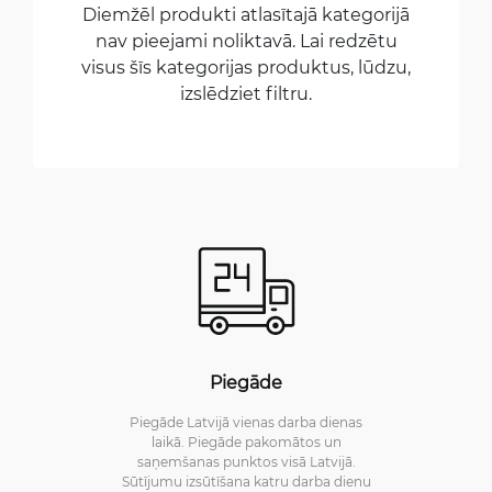
Diemžēl produkti atlasītajā kategorijā
nav pieejami noliktavā. Lai redzētu
visus šīs kategorijas produktus, lūdzu,
izslēdziet filtru.
Piegāde
Piegāde Latvijā vienas darba dienas
laikā. Piegāde pakomātos un
saņemšanas punktos visā Latvijā.
Sūtījumu izsūtīšana katru darba dienu