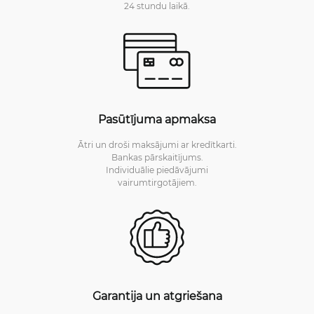
24 stundu laikā.
Pasūtījuma apmaksa
Ātri un droši maksājumi ar kredītkarti.
Bankas pārskaitījums.
Individuālie piedāvājumi
vairumtirgotājiem.
Garantija un atgriešana