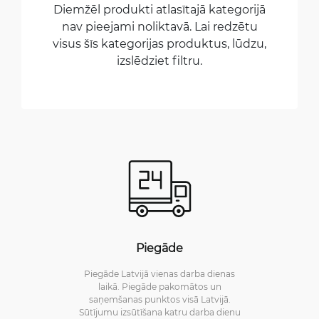
Diemžēl produkti atlasītajā kategorijā
nav pieejami noliktavā. Lai redzētu
visus šīs kategorijas produktus, lūdzu,
izslēdziet filtru.
Piegāde
Piegāde Latvijā vienas darba dienas
laikā. Piegāde pakomātos un
saņemšanas punktos visā Latvijā.
Sūtījumu izsūtīšana katru darba dienu