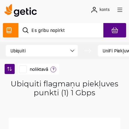
konts
noliktavā
?
Ubiquiti flagmaņu piekļuves
punkti (1) 1 Gbps