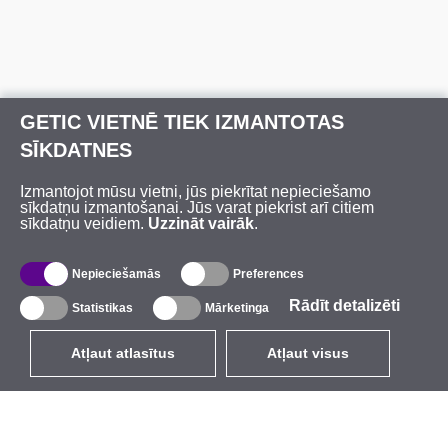
GETIC VIETNĒ TIEK IZMANTOTAS
SĪKDATNES
Izmantojot mūsu vietni, jūs piekrītat nepieciešamo
sīkdatņu izmantošanai. Jūs varat piekrist arī citiem
sīkdatņu veidiem.
Uzzināt vairāk
.
Nepieciešamās
Preferences
Rādīt detalizēti
Statistikas
Mārketinga
Atļaut atlasītus
Atļaut visus