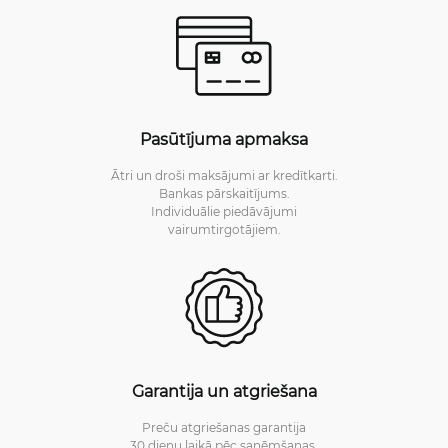
Pasūtījuma apmaksa
Ātri un droši maksājumi ar kredītkarti.
Bankas pārskaitījums.
Individuālie piedāvājumi
vairumtirgotājiem.
Garantija un atgriešana
Preču atgriešanas garantija
30 dienu laikā pēc saņēmšanas.