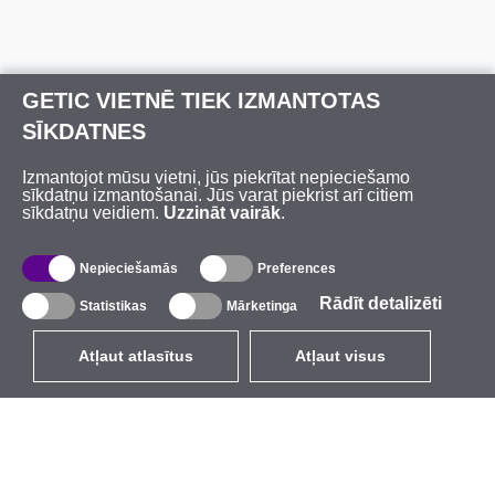
GETIC VIETNĒ TIEK IZMANTOTAS
SĪKDATNES
Izmantojot mūsu vietni, jūs piekrītat nepieciešamo
sīkdatņu izmantošanai. Jūs varat piekrist arī citiem
sīkdatņu veidiem.
Uzzināt vairāk
.
Nepieciešamās
Preferences
Rādīt detalizēti
Statistikas
Mārketinga
Atļaut atlasītus
Atļaut visus
LV
EUR
ar PVN 21%
,
Latvija