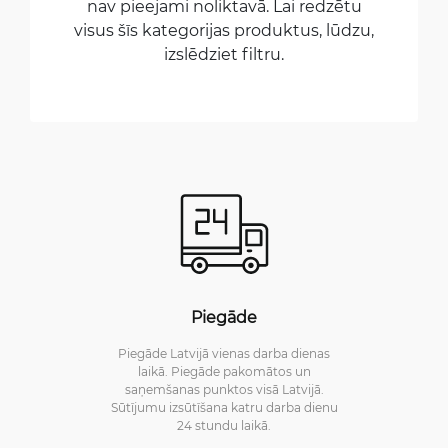
nav pieejami noliktavā. Lai redzētu
visus šīs kategorijas produktus, lūdzu,
izslēdziet filtru.
Piegāde
Piegāde Latvijā vienas darba dienas
laikā. Piegāde pakomātos un
saņemšanas punktos visā Latvijā.
Sūtījumu izsūtīšana katru darba dienu
24 stundu laikā.