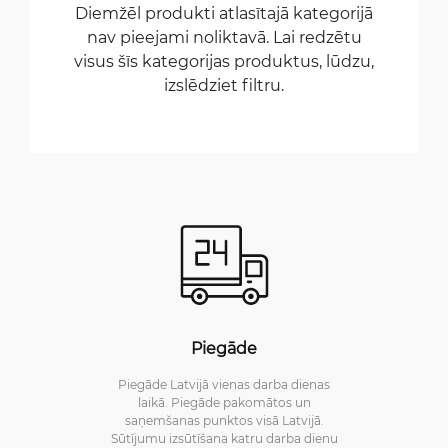
Diemžēl produkti atlasītajā kategorijā
nav pieejami noliktavā. Lai redzētu
visus šīs kategorijas produktus, lūdzu,
izslēdziet filtru.
Piegāde
Piegāde Latvijā vienas darba dienas
laikā. Piegāde pakomātos un
saņemšanas punktos visā Latvijā.
Sūtījumu izsūtīšana katru darba dienu