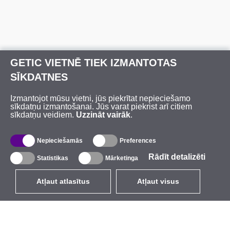
GETIC VIETNĒ TIEK IZMANTOTAS
SĪKDATNES
Izmantojot mūsu vietni, jūs piekrītat nepieciešamo
sīkdatņu izmantošanai. Jūs varat piekrist arī citiem
sīkdatņu veidiem.
Uzzināt vairāk
.
Nepieciešamās
Preferences
Rādīt detalizēti
Statistikas
Mārketinga
Atļaut atlasītus
Atļaut visus