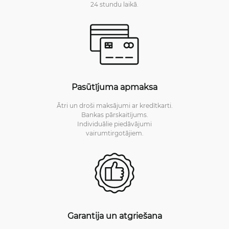
24 stundu laikā.
Pasūtījuma apmaksa
Ātri un droši maksājumi ar kredītkarti.
Bankas pārskaitījums.
Individuālie piedāvājumi
vairumtirgotājiem.
Garantija un atgriešana