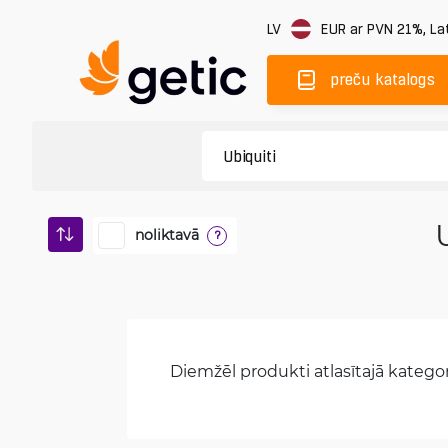
LV
EUR
ar PVN 21%
,
Lat
preču katalogs
noliktavā
?
Diemžēl produkti atlasītajā kategori