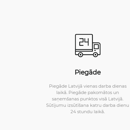
Piegāde
Piegāde Latvijā vienas darba dienas
laikā. Piegāde pakomātos un
saņemšanas punktos visā Latvijā.
Sūtījumu izsūtīšana katru darba dienu
24 stundu laikā.