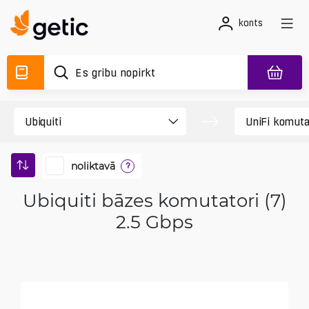
konts
noliktavā
?
Ubiquiti bāzes komutatori (7)
2.5 Gbps