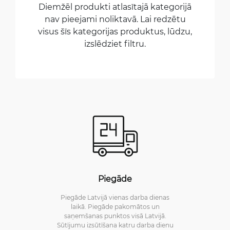
Diemžēl produkti atlasītajā kategorijā
nav pieejami noliktavā. Lai redzētu
visus šīs kategorijas produktus, lūdzu,
izslēdziet filtru.
Piegāde
Piegāde Latvijā vienas darba dienas
laikā. Piegāde pakomātos un
saņemšanas punktos visā Latvijā.
Sūtījumu izsūtīšana katru darba dienu