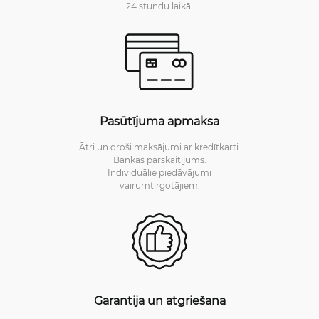
24 stundu laikā.
Pasūtījuma apmaksa
Ātri un droši maksājumi ar kredītkarti.
Bankas pārskaitījums.
Individuālie piedāvājumi
vairumtirgotājiem.
Garantija un atgriešana