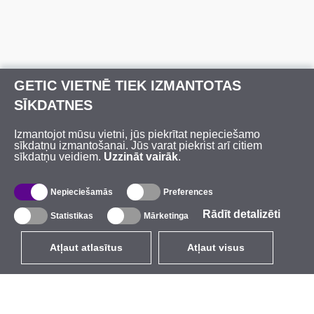
GETIC VIETNĒ TIEK IZMANTOTAS
SĪKDATNES
Izmantojot mūsu vietni, jūs piekrītat nepieciešamo
sīkdatņu izmantošanai. Jūs varat piekrist arī citiem
sīkdatņu veidiem.
Uzzināt vairāk
.
Nepieciešamās
Preferences
Rādīt detalizēti
Statistikas
Mārketinga
Atļaut atlasītus
Atļaut visus