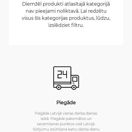
Diemžēl produkti atlasītajā kategorijā
nav pieejami noliktavā. Lai redzētu
visus šīs kategorijas produktus, lūdzu,
izslēdziet filtru.
Piegāde
Piegāde Latvijā vienas darba dienas
laikā. Piegāde pakomātos un
saņemšanas punktos visā Latvijā.
Sūtījumu izsūtīšana katru darba dienu