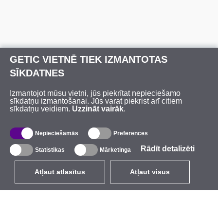
GETIC VIETNĒ TIEK IZMANTOTAS
SĪKDATNES
Izmantojot mūsu vietni, jūs piekrītat nepieciešamo
sīkdatņu izmantošanai. Jūs varat piekrist arī citiem
sīkdatņu veidiem.
Uzzināt vairāk
.
Nepieciešamās
Preferences
Rādīt detalizēti
Statistikas
Mārketinga
Atļaut atlasītus
Atļaut visus