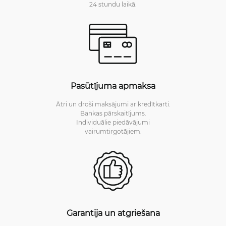
24 stundu laikā.
Pasūtījuma apmaksa
Ātri un droši maksājumi ar kredītkarti.
Bankas pārskaitījums.
Individuālie piedāvājumi
vairumtirgotājiem.
Garantija un atgriešana