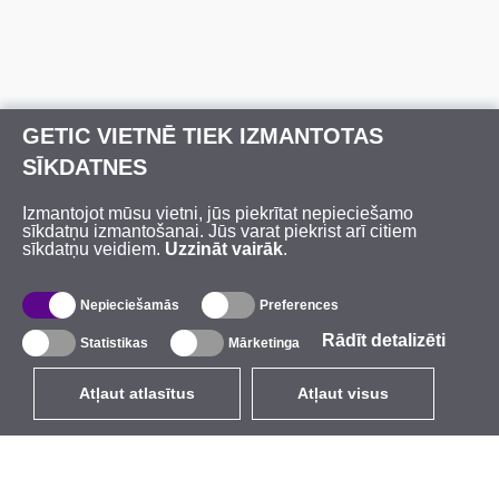
GETIC VIETNĒ TIEK IZMANTOTAS
SĪKDATNES
Izmantojot mūsu vietni, jūs piekrītat nepieciešamo
sīkdatņu izmantošanai. Jūs varat piekrist arī citiem
sīkdatņu veidiem.
Uzzināt vairāk
.
Nepieciešamās
Preferences
Rādīt detalizēti
Statistikas
Mārketinga
Atļaut atlasītus
Atļaut visus