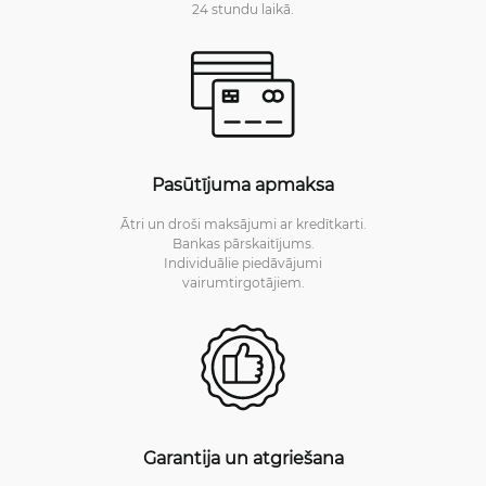
24 stundu laikā.
Pasūtījuma apmaksa
Ātri un droši maksājumi ar kredītkarti.
Bankas pārskaitījums.
Individuālie piedāvājumi
vairumtirgotājiem.
Garantija un atgriešana