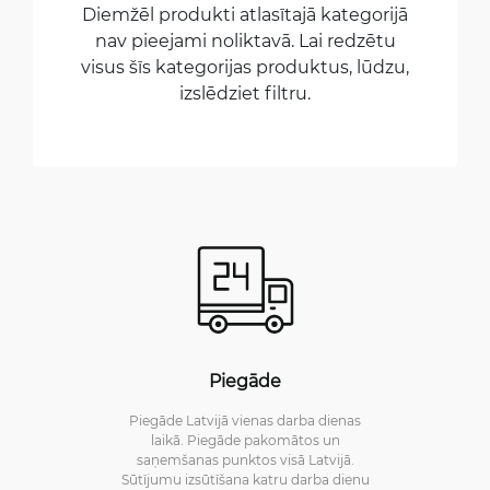
Diemžēl produkti atlasītajā kategorijā
nav pieejami noliktavā. Lai redzētu
visus šīs kategorijas produktus, lūdzu,
izslēdziet filtru.
Piegāde
Piegāde Latvijā vienas darba dienas
laikā. Piegāde pakomātos un
saņemšanas punktos visā Latvijā.
Sūtījumu izsūtīšana katru darba dienu