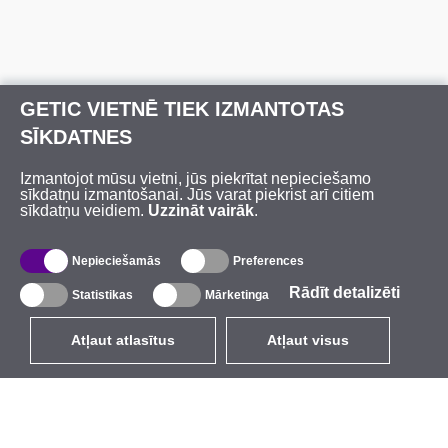
GETIC VIETNĒ TIEK IZMANTOTAS
SĪKDATNES
Izmantojot mūsu vietni, jūs piekrītat nepieciešamo
sīkdatņu izmantošanai. Jūs varat piekrist arī citiem
sīkdatņu veidiem.
Uzzināt vairāk
.
Nepieciešamās
Preferences
Rādīt detalizēti
Statistikas
Mārketinga
Atļaut atlasītus
Atļaut visus