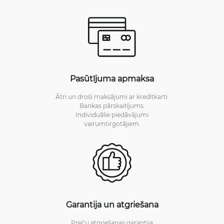
Pasūtījuma apmaksa
Ātri un droši maksājumi ar kredītkarti.
Bankas pārskaitījums.
Individuālie piedāvājumi
vairumtirgotājiem.
Garantija un atgriešana
Preču atgriešanas garantija