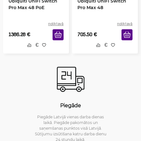
Ubiquiti UniFi Switch
Ubiquiti UniFi Switch
Pro Max 48 PoE
Pro Max 48
noliktavā
noliktavā
1386.28
€
705.50
€
Piegāde
Piegāde Latvijā vienas darba dienas
laikā. Piegāde pakomātos un
saņemšanas punktos visā Latvijā.
Sūtījumu izsūtīšana katru darba dienu
24 stundu laikā.