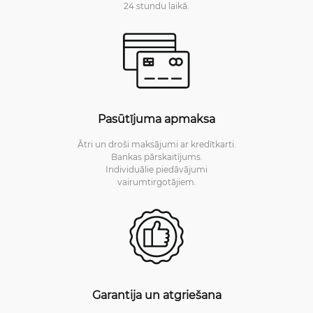
24 stundu laikā.
Pasūtījuma apmaksa
Ātri un droši maksājumi ar kredītkarti.
Bankas pārskaitījums.
Individuālie piedāvājumi
vairumtirgotājiem.
Garantija un atgriešana