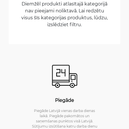
Diemžēl produkti atlasītajā kategorijā
nav pieejami noliktavā. Lai redzētu
visus šīs kategorijas produktus, lūdzu,
izslēdziet filtru.
Piegāde
Piegāde Latvijā vienas darba dienas
laikā. Piegāde pakomātos un
saņemšanas punktos visā Latvijā.
Sūtījumu izsūtīšana katru darba dienu