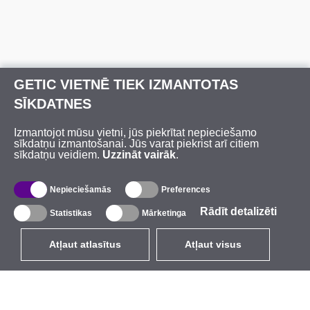
GETIC VIETNĒ TIEK IZMANTOTAS
SĪKDATNES
Izmantojot mūsu vietni, jūs piekrītat nepieciešamo
sīkdatņu izmantošanai. Jūs varat piekrist arī citiem
sīkdatņu veidiem.
Uzzināt vairāk
.
Nepieciešamās
Preferences
Rādīt detalizēti
Statistikas
Mārketinga
Atļaut atlasītus
Atļaut visus