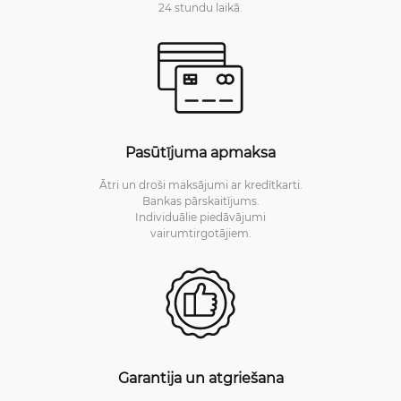
24 stundu laikā.
Pasūtījuma apmaksa
Ātri un droši maksājumi ar kredītkarti.
Bankas pārskaitījums.
Individuālie piedāvājumi
vairumtirgotājiem.
Garantija un atgriešana