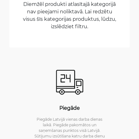
Diemžēl produkti atlasītajā kategorijā
nav pieejami noliktavā. Lai redzētu
visus šīs kategorijas produktus, lūdzu,
izslēdziet filtru.
Piegāde
Piegāde Latvijā vienas darba dienas
laikā. Piegāde pakomātos un
saņemšanas punktos visā Latvijā.
Sūtījumu izsūtīšana katru darba dienu