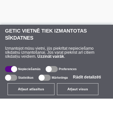
GETIC VIETNĒ TIEK IZMANTOTAS
SĪKDATNES
Izmantojot mūsu vietni, jūs piekrītat nepieciešamo
sīkdatņu izmantošanai. Jūs varat piekrist arī citiem
sīkdatņu veidiem.
Uzzināt vairāk
.
Nepieciešamās
Preferences
Rādīt detalizēti
Statistikas
Mārketinga
Atļaut atlasītus
Atļaut visus