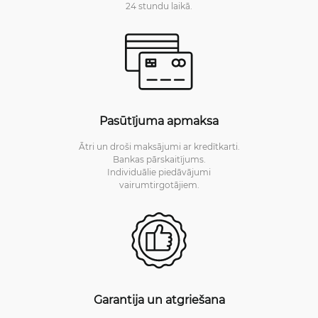
24 stundu laikā.
Pasūtījuma apmaksa
Ātri un droši maksājumi ar kredītkarti.
Bankas pārskaitījums.
Individuālie piedāvājumi
vairumtirgotājiem.
Garantija un atgriešana