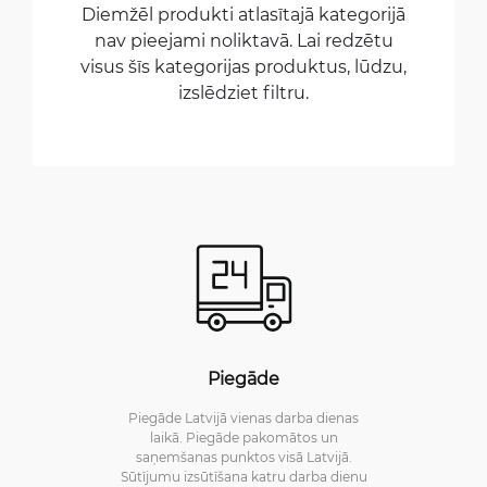
Diemžēl produkti atlasītajā kategorijā
nav pieejami noliktavā. Lai redzētu
visus šīs kategorijas produktus, lūdzu,
izslēdziet filtru.
Piegāde
Piegāde Latvijā vienas darba dienas
laikā. Piegāde pakomātos un
saņemšanas punktos visā Latvijā.
Sūtījumu izsūtīšana katru darba dienu