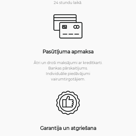
24 stundu laikā.
Pasūtījuma apmaksa
Ātri un droši maksājumi ar kredītkarti.
Bankas pārskaitījums.
Individuālie piedāvājumi
vairumtirgotājiem.
Garantija un atgriešana