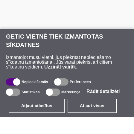
GETIC VIETNĒ TIEK IZMANTOTAS
SĪKDATNES
Izmantojot mūsu vietni, jūs piekrītat nepieciešamo
sīkdatņu izmantošanai. Jūs varat piekrist arī citiem
sīkdatņu veidiem.
Uzzināt vairāk
.
Nepieciešamās
Preferences
Rādīt detalizēti
Statistikas
Mārketinga
Atļaut atlasītus
Atļaut visus