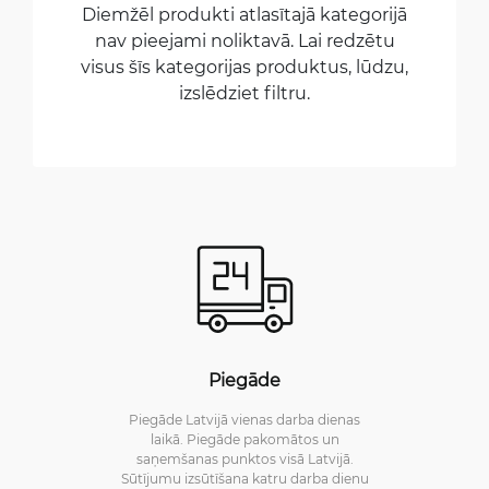
Diemžēl produkti atlasītajā kategorijā
nav pieejami noliktavā. Lai redzētu
visus šīs kategorijas produktus, lūdzu,
izslēdziet filtru.
Piegāde
Piegāde Latvijā vienas darba dienas
laikā. Piegāde pakomātos un
saņemšanas punktos visā Latvijā.
Sūtījumu izsūtīšana katru darba dienu