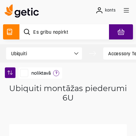
konts
noliktavā
?
Ubiquiti montāžas piederumi
6U