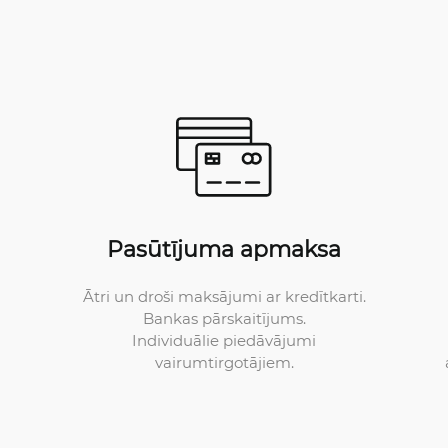
Pasūtījuma apmaksa
Ātri un droši maksājumi ar kredītkarti.
Bankas pārskaitījums.
Individuālie piedāvājumi
vairumtirgotājiem.