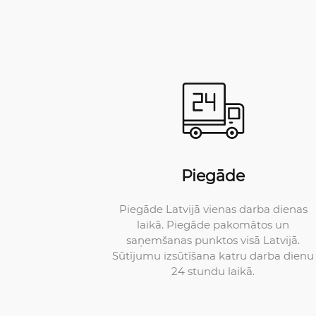
Piegāde
Piegāde Latvijā vienas darba dienas
laikā. Piegāde pakomātos un
saņemšanas punktos visā Latvijā.
Sūtījumu izsūtīšana katru darba dienu
24 stundu laikā.