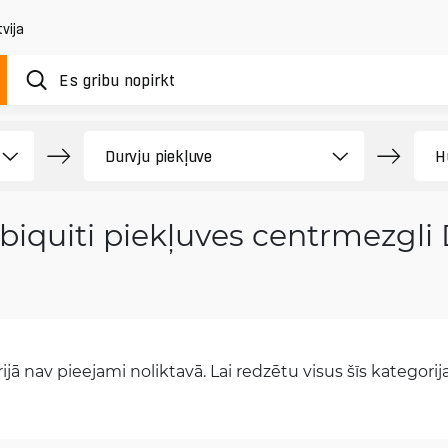
vija
biquiti piekļuves centrmezgli 
jā nav pieejami noliktavā. Lai redzētu visus šīs kategorijas