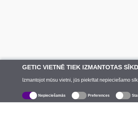
GETIC VIETNĒ TIEK IZMANTOTAS SĪK
Izmantojot mūsu vietni, jūs piekrītat nepieciešamo sīk
Nepieciešamās
Preferences
Sta
Katalogs