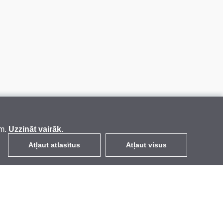
em.
Uzzināt vairāk
.
Atļaut atlasītus
Atļaut visus
LV
EUR
ar PVN 21%
,
Latvija