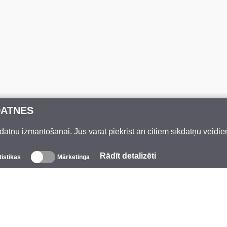
DATNES
datņu izmantošanai. Jūs varat piekrist arī citiem sīkdatņu veidi
Rādīt detalizēti
tistikas
Mārketinga
Par mums