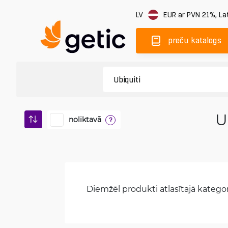
LV
EUR
ar PVN 21%
,
Lat
preču katalogs
U
noliktavā
?
Diemžēl produkti atlasītajā kategori