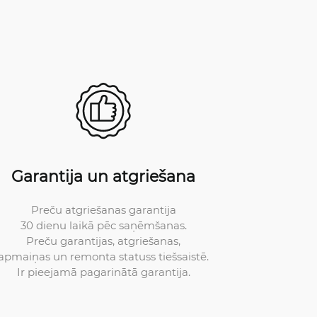
Garantija un atgriešana
Preču atgriešanas garantija
30 dienu laikā pēc saņēmšanas.
Preču garantijas, atgriešanas,
apmaiņas un remonta statuss tiešsaistē.
Ir pieejamā pagarinātā garantija.