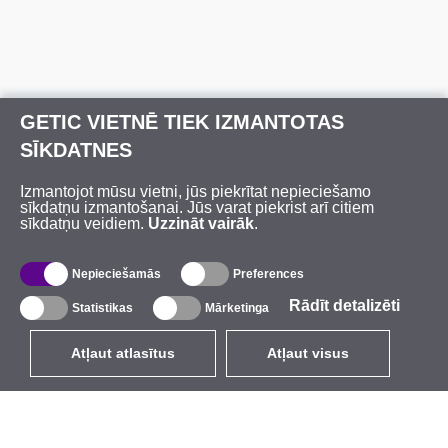
GETIC VIETNĒ TIEK IZMANTOTAS
SĪKDATNES
Izmantojot mūsu vietni, jūs piekrītat nepieciešamo
sīkdatņu izmantošanai. Jūs varat piekrist arī citiem
sīkdatņu veidiem.
Uzzināt vairāk
.
Nepieciešamās
Preferences
Rādīt detalizēti
Statistikas
Mārketinga
Atļaut atlasītus
Atļaut visus