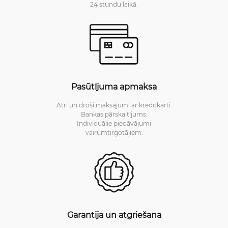
24 stundu laikā.
Pasūtījuma apmaksa
Ātri un droši maksājumi ar kredītkarti.
Bankas pārskaitījums.
Individuālie piedāvājumi
vairumtirgotājiem.
Garantija un atgriešana