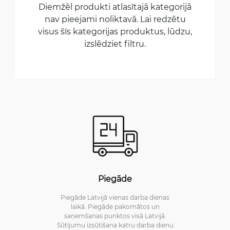
Diemžēl produkti atlasītajā kategorijā
nav pieejami noliktavā. Lai redzētu
visus šīs kategorijas produktus, lūdzu,
izslēdziet filtru.
Piegāde
Piegāde Latvijā vienas darba dienas
laikā. Piegāde pakomātos un
saņemšanas punktos visā Latvijā.
Sūtījumu izsūtīšana katru darba dienu