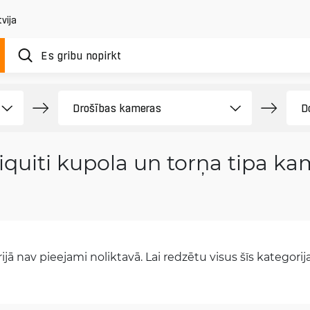
vija
iquiti kupola un torņa tipa k
jā nav pieejami noliktavā. Lai redzētu visus šīs kategorijas