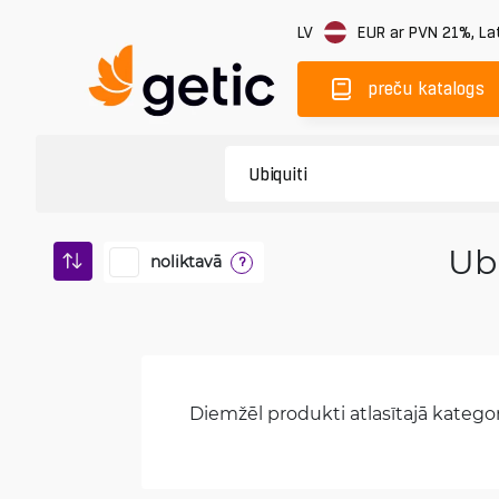
LV
EUR
ar PVN 21%
,
Lat
preču katalogs
Ub
noliktavā
?
Diemžēl produkti atlasītajā kategori