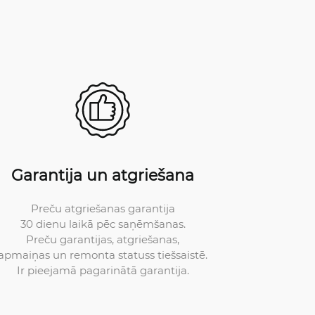
Garantija un atgriešana
Preču atgriešanas garantija
30 dienu laikā pēc saņēmšanas.
Preču garantijas, atgriešanas,
apmaiņas un remonta statuss tiešsaistē.
Ir pieejamā pagarinātā garantija.