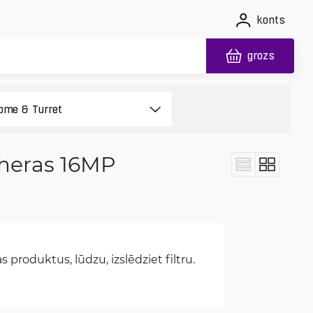
konts
grozs
ameras 16MP
 produktus, lūdzu, izslēdziet filtru.