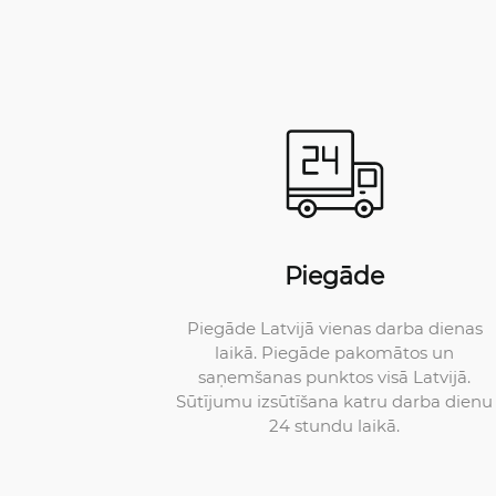
Piegāde
Piegāde Latvijā vienas darba dienas
laikā. Piegāde pakomātos un
saņemšanas punktos visā Latvijā.
Sūtījumu izsūtīšana katru darba dienu
24 stundu laikā.