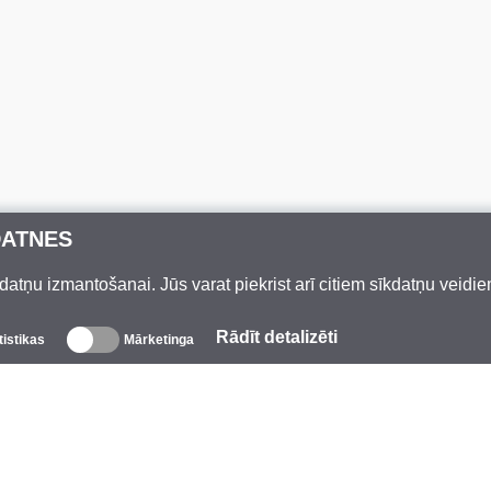
DATNES
datņu izmantošanai. Jūs varat piekrist arī citiem sīkdatņu veidi
Rādīt detalizēti
tistikas
Mārketinga
Par mums