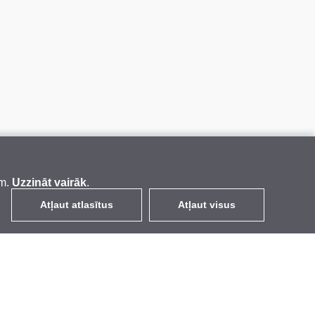
em.
Uzzināt vairāk
.
Atļaut atlasītus
Atļaut visus
LV
EUR
ar PVN 21%
,
Latvija