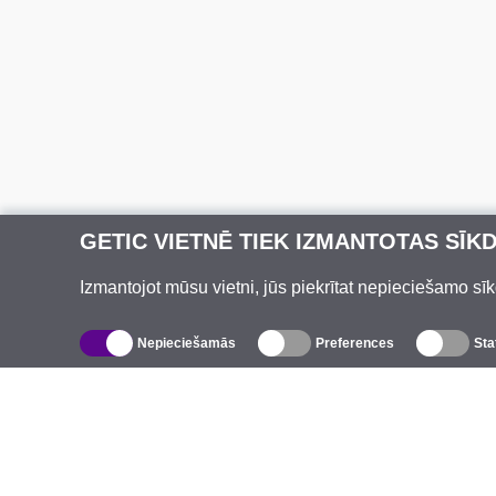
GETIC VIETNĒ TIEK IZMANTOTAS SĪK
Izmantojot mūsu vietni, jūs piekrītat nepieciešamo sīk
Nepieciešamās
Preferences
Sta
Katalogs