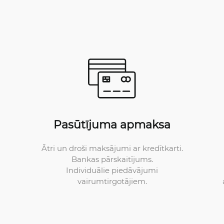
Pasūtījuma apmaksa
Ātri un droši maksājumi ar kredītkarti.
Bankas pārskaitījums.
Individuālie piedāvājumi
vairumtirgotājiem.