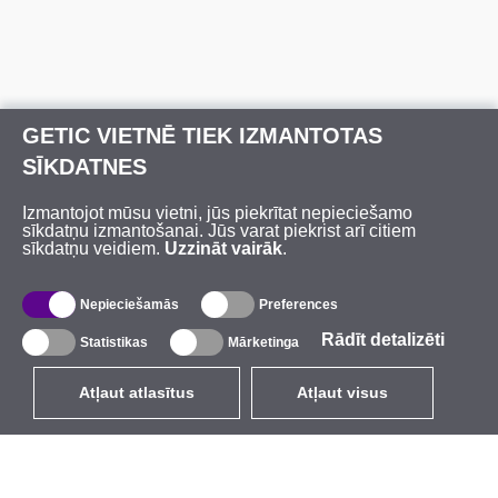
GETIC VIETNĒ TIEK IZMANTOTAS
SĪKDATNES
Izmantojot mūsu vietni, jūs piekrītat nepieciešamo
sīkdatņu izmantošanai. Jūs varat piekrist arī citiem
sīkdatņu veidiem.
Uzzināt vairāk
.
Nepieciešamās
Preferences
Rādīt detalizēti
Statistikas
Mārketinga
Atļaut atlasītus
Atļaut visus