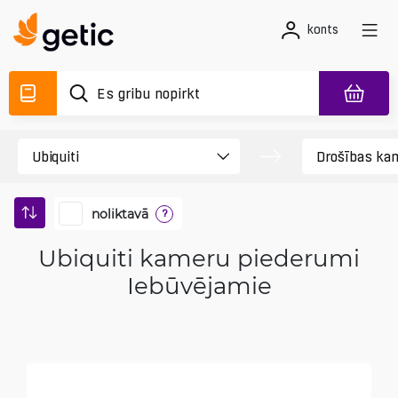
konts
noliktavā
?
Ubiquiti kameru piederumi
Iebūvējamie