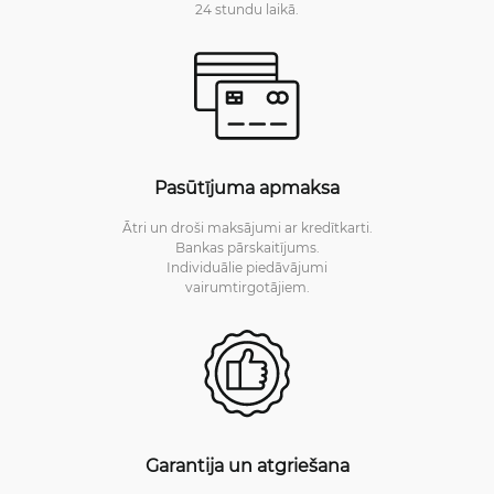
24 stundu laikā.
Pasūtījuma apmaksa
Ātri un droši maksājumi ar kredītkarti.
Bankas pārskaitījums.
Individuālie piedāvājumi
vairumtirgotājiem.
Garantija un atgriešana