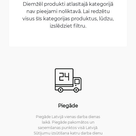
Diemžēl produkti atlasītajā kategorijā
nav pieejami noliktavā. Lai redzētu
visus šīs kategorijas produktus, lūdzu,
izslēdziet filtru.
Piegāde
Piegāde Latvijā vienas darba dienas
laikā. Piegāde pakomātos un
saņemšanas punktos visā Latvijā.
Sūtījumu izsūtīšana katru darba dienu