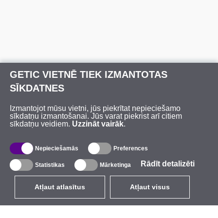
GETIC VIETNĒ TIEK IZMANTOTAS
SĪKDATNES
Izmantojot mūsu vietni, jūs piekrītat nepieciešamo
sīkdatņu izmantošanai. Jūs varat piekrist arī citiem
sīkdatņu veidiem.
Uzzināt vairāk
.
Nepieciešamās
Preferences
Rādīt detalizēti
Statistikas
Mārketinga
Atļaut atlasītus
Atļaut visus