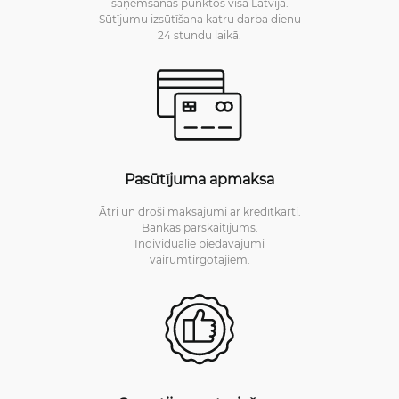
saņemšanas punktos visā Latvijā.
Sūtījumu izsūtīšana katru darba dienu
24 stundu laikā.
Pasūtījuma apmaksa
Ātri un droši maksājumi ar kredītkarti.
Bankas pārskaitījums.
Individuālie piedāvājumi
vairumtirgotājiem.