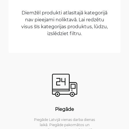
Diemžēl produkti atlasītajā kategorijā
nav pieejami noliktavā. Lai redzētu
visus šīs kategorijas produktus, lūdzu,
izslēdziet filtru.
Piegāde
Piegāde Latvijā vienas darba dienas
laikā. Piegāde pakomātos un