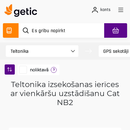
konts
noliktavā
?
Teltonika izsekošanas ierīces
ar vienkāršu uzstādīšanu Cat
NB2