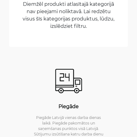
Diemžēl produkti atlasītajā kategorijā
nav pieejami noliktavā. Lai redzētu
visus šīs kategorijas produktus, lūdzu,
izslēdziet filtru.
Piegāde
Piegāde Latvijā vienas darba dienas
laikā. Piegāde pakomātos un
saņemšanas punktos visā Latvijā.
Sūtījumu izsūtīšana katru darba dienu