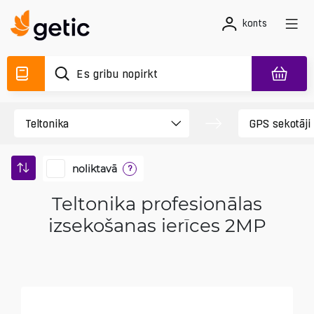
konts
noliktavā
?
Teltonika profesionālas
izsekošanas ierīces 2MP