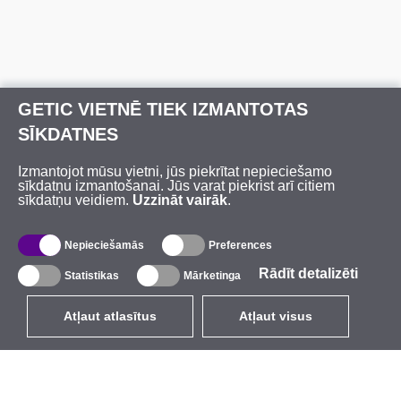
GETIC VIETNĒ TIEK IZMANTOTAS
SĪKDATNES
Izmantojot mūsu vietni, jūs piekrītat nepieciešamo
sīkdatņu izmantošanai. Jūs varat piekrist arī citiem
sīkdatņu veidiem.
Uzzināt vairāk
.
Nepieciešamās
Preferences
Rādīt detalizēti
Statistikas
Mārketinga
Atļaut atlasītus
Atļaut visus