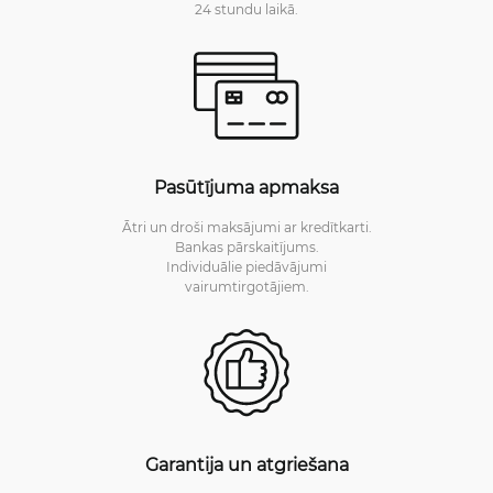
24 stundu laikā.
Pasūtījuma apmaksa
Ātri un droši maksājumi ar kredītkarti.
Bankas pārskaitījums.
Individuālie piedāvājumi
vairumtirgotājiem.
Garantija un atgriešana