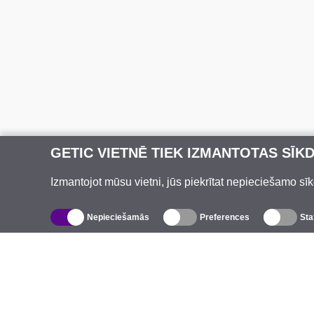
GETIC VIETNĒ TIEK IZMANTOTAS SĪK
Izmantojot mūsu vietni, jūs piekrītat nepieciešamo sīk
Nepieciešamās
Preferences
Sta
Katalogs