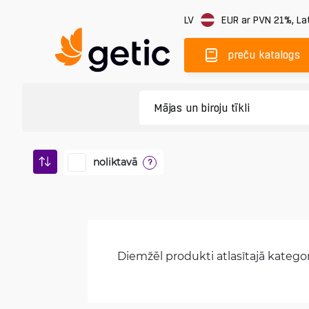
LV
EUR
ar PVN 21%
,
Lat
preču katalogs
noliktavā
?
Diemžēl produkti atlasītajā kategori