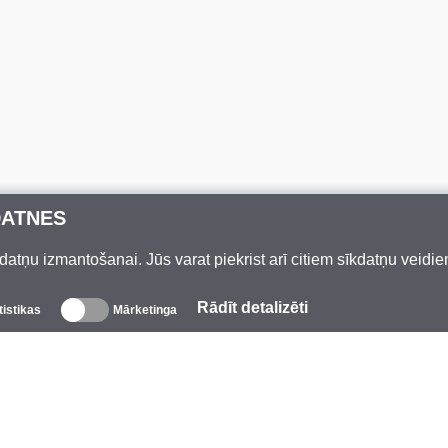
DATNES
datņu izmantošanai. Jūs varat piekrist arī citiem sīkdatņu veidi
Rādīt detalizēti
tistikas
Mārketinga
Par mums