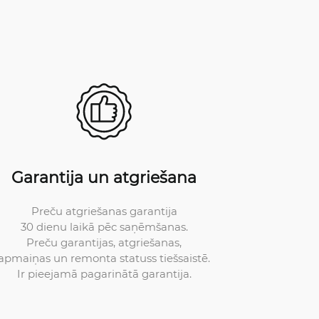
Garantija un atgriešana
Preču atgriešanas garantija
30 dienu laikā pēc saņēmšanas.
Preču garantijas, atgriešanas,
apmaiņas un remonta statuss tiešsaistē.
Ir pieejamā pagarinātā garantija.