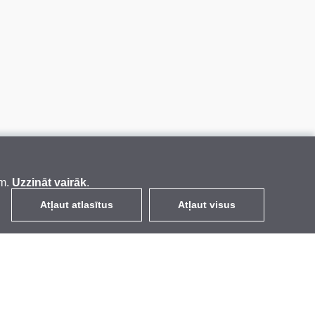
em.
Uzzināt vairāk
.
Atļaut atlasītus
Atļaut visus
LV
EUR
ar PVN 21%
,
Latvija