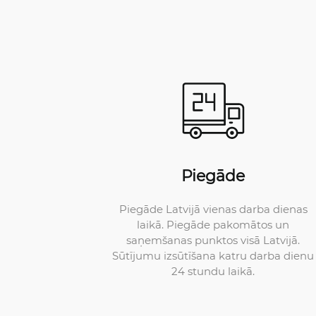
Piegāde
Piegāde Latvijā vienas darba dienas
laikā. Piegāde pakomātos un
saņemšanas punktos visā Latvijā.
Sūtījumu izsūtīšana katru darba dienu
24 stundu laikā.