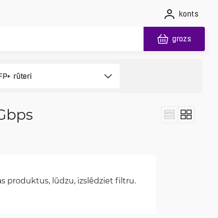
konts
grozs
 Gbps
 produktus, lūdzu, izslēdziet filtru.