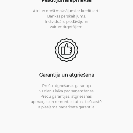
Ātri un droši maksājumi ar kredītkarti.
Bankas pārskaitījums.
Individuālie piedāvājumi
vairumtirgotājiem.
Garantija un atgriešana
Preču atgriešanas garantija
30 dienu laikā pēc saņēmšanas.
Preču garantijas, atgriešanas,
apmaiņas un remonta statuss tiešsaistē.
Ir pieejamā pagarinātā garantija.