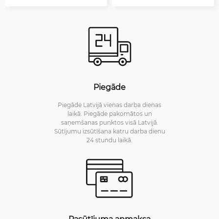
Piegāde
Piegāde Latvijā vienas darba dienas
laikā. Piegāde pakomātos un
saņemšanas punktos visā Latvijā.
Sūtījumu izsūtīšana katru darba dienu
24 stundu laikā.
Pasūtījuma apmaksa