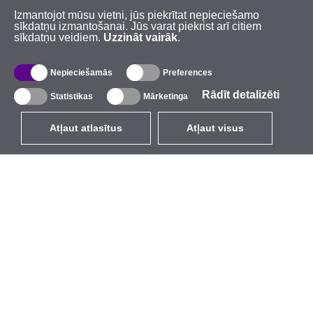
Izmantojot mūsu vietni, jūs piekrītat nepieciešamo
sīkdatņu izmantošanai. Jūs varat piekrist arī citiem
sīkdatņu veidiem.
Uzzināt vairāk
.
Nepieciešamās
Preferences
Rādīt detalizēti
Statistikas
Mārketinga
Atļaut atlasītus
Atļaut visus
LV
EUR
ar PVN 21%
,
Latvija
Katalogs
Par mums
Ārējie bezvadu tīkli
Uzņēmums
Integrētās antenas
Zīmols