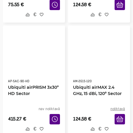
75.55
€
124.58
€
AP-5AC-90-HD
AM-2G15-120
Ubiquiti airPRISM 3x30°
Ubiquiti airMAX 2.4
HD Sector
GHz, 15 dBi, 120º Sector
nav noliktavā
noliktavā
415.27
€
124.58
€