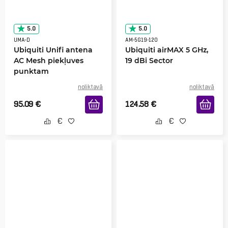
5.0
5.0
UMA-D
AM-5G19-120
Ubiquiti Unifi antena
Ubiquiti airMAX 5 GHz,
AC Mesh piekļuves
19 dBi Sector
punktam
noliktavā
noliktavā
95.09
€
124.58
€