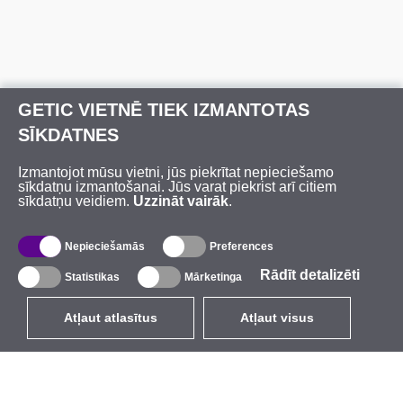
GETIC VIETNĒ TIEK IZMANTOTAS
SĪKDATNES
Izmantojot mūsu vietni, jūs piekrītat nepieciešamo
sīkdatņu izmantošanai. Jūs varat piekrist arī citiem
sīkdatņu veidiem.
Uzzināt vairāk
.
Nepieciešamās
Preferences
Rādīt detalizēti
Statistikas
Mārketinga
Atļaut atlasītus
Atļaut visus