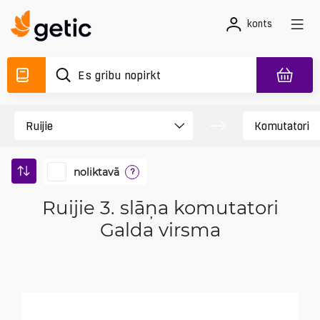
konts
noliktavā
?
Ruijie 3. slāņa komutatori
Galda virsma