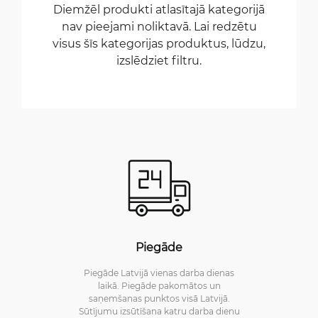
Diemžēl produkti atlasītajā kategorijā
nav pieejami noliktavā. Lai redzētu
visus šīs kategorijas produktus, lūdzu,
izslēdziet filtru.
Piegāde
Piegāde Latvijā vienas darba dienas
laikā. Piegāde pakomātos un
saņemšanas punktos visā Latvijā.
Sūtījumu izsūtīšana katru darba dienu