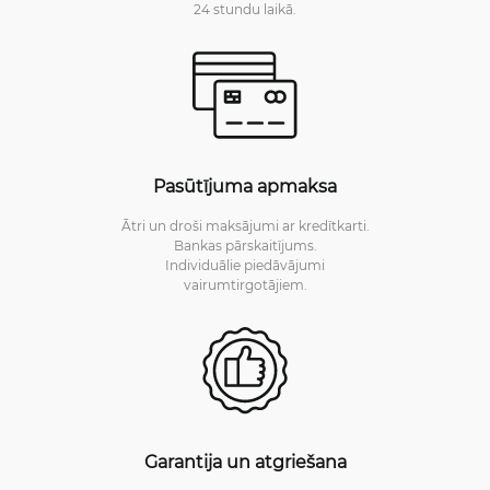
24 stundu laikā.
Pasūtījuma apmaksa
Ātri un droši maksājumi ar kredītkarti.
Bankas pārskaitījums.
Individuālie piedāvājumi
vairumtirgotājiem.
Garantija un atgriešana