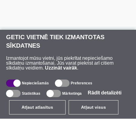
GETIC VIETNĒ TIEK IZMANTOTAS
SĪKDATNES
Izmantojot mūsu vietni, jūs piekrītat nepieciešamo
sīkdatņu izmantošanai. Jūs varat piekrist arī citiem
sīkdatņu veidiem.
Uzzināt vairāk
.
Nepieciešamās
Preferences
Rādīt detalizēti
Statistikas
Mārketinga
Atļaut atlasītus
Atļaut visus