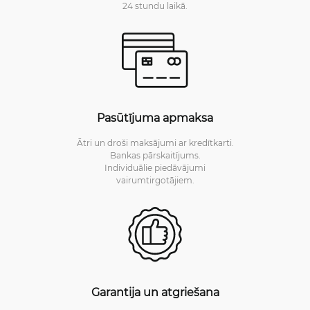
24 stundu laikā.
Pasūtījuma apmaksa
Ātri un droši maksājumi ar kredītkarti.
Bankas pārskaitījums.
Individuālie piedāvājumi
vairumtirgotājiem.
Garantija un atgriešana