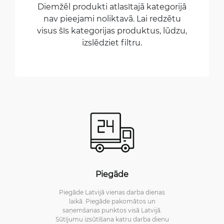
Diemžēl produkti atlasītajā kategorijā
nav pieejami noliktavā. Lai redzētu
visus šīs kategorijas produktus, lūdzu,
izslēdziet filtru.
Piegāde
Piegāde Latvijā vienas darba dienas
laikā. Piegāde pakomātos un
saņemšanas punktos visā Latvijā.
Sūtījumu izsūtīšana katru darba dienu