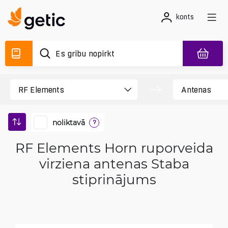
konts
noliktavā
?
RF Elements Horn ruporveida
virziena antenas Staba
stiprinājums