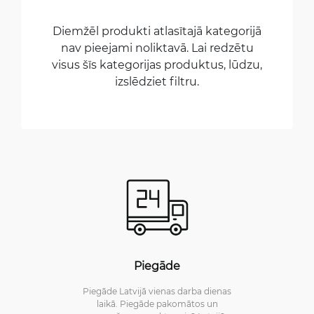
Diemžēl produkti atlasītajā kategorijā
nav pieejami noliktavā. Lai redzētu
visus šīs kategorijas produktus, lūdzu,
izslēdziet filtru.
Piegāde
Piegāde Latvijā vienas darba dienas
laikā. Piegāde pakomātos un