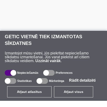
GETIC VIETNĒ TIEK IZMANTOTAS
SĪKDATNES
Izmantojot mūsu vietni, jūs piekrītat nepieciešamo
sīkdatņu izmantošanai. Jūs varat piekrist arī citiem
sīkdatņu veidiem.
Uzzināt vairāk
.
Nepieciešamās
Preferences
Rādīt detalizēti
Statistikas
Mārketinga
Atļaut atlasītus
Atļaut visus