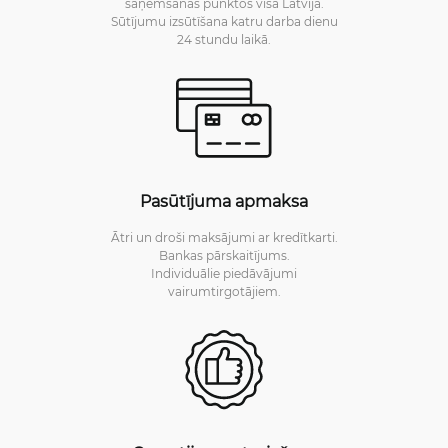
saņemšanas punktos visā Latvijā.
Sūtījumu izsūtīšana katru darba dienu
24 stundu laikā.
Pasūtījuma apmaksa
Ātri un droši maksājumi ar kredītkarti.
Bankas pārskaitījums.
Individuālie piedāvājumi
vairumtirgotājiem.