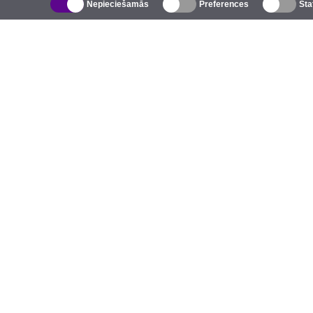
Nepieciešamās
Preferences
Sta
Katalogs
Ārējie bezvadu tīkli
U
Integrētās antenas
Z
WiFi 5
P
Antenu pigteili
S
Stiprinājumi un kronšteini
K
Licences
N
Piekļuves punkti
P
4G piekļuves punkti
S
IP kameras
5G antenas
P
UniFi komutatori
LoRa produkti
Elektroauto lādētāji
A
P
G