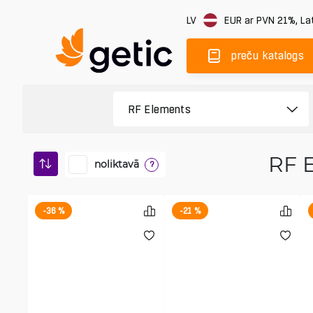
LV
EUR
ar PVN 21%
,
Lat
preču katalogs
RF E
noliktavā
?
-36 %
-21 %