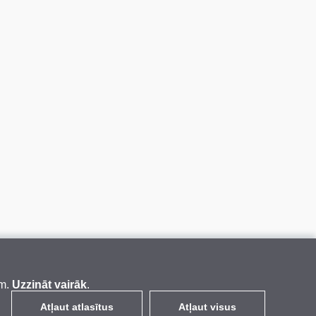
em.
Uzzināt vairāk
.
Atļaut atlasītus
Atļaut visus