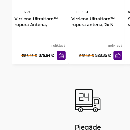
UH-TP-5-24
UH-CC-5-24
S
Virziena UltraHorn™
Virziena UltraHorn™
rupora Antena,
rupora antena, 2x N-
TwistPort
Female
noliktavā
noliktavā
379.94
€
526.35
€
593.48
€
662.16
€
Piegāde