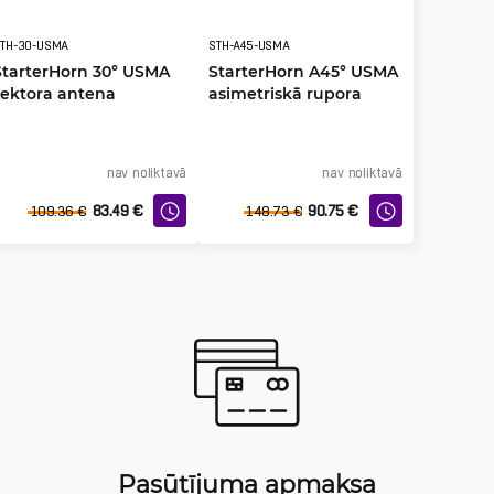
TH-30-USMA
STH-A45-USMA
StarterHorn 30° USMA
StarterHorn A45° USMA
sektora antena
asimetriskā rupora
antena
nav noliktavā
nav noliktavā
83.49
€
90.75
€
109.36
€
148.73
€
Pasūtījuma apmaksa