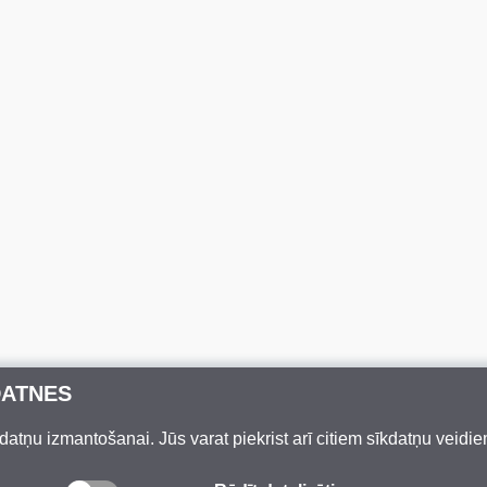
DATNES
datņu izmantošanai. Jūs varat piekrist arī citiem sīkdatņu veidi