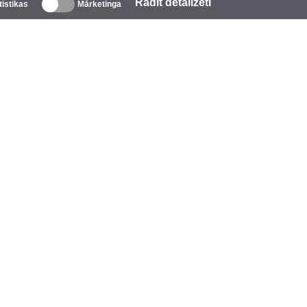
Rādīt detalizēti
tistikas
Mārketinga
Par mums
zņēmums
īmols
asākumi
tarCoins
ontakti
oteikumi un nosacījumi
rivātuma politika
īkdatņu politika
alīdzība
pmaksa
iegāde
arantija un atgriešana