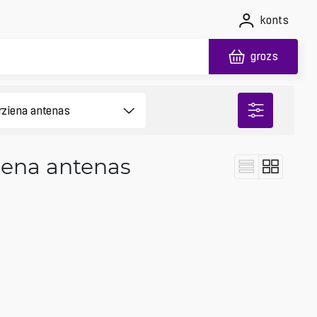
konts
grozs
iena antenas