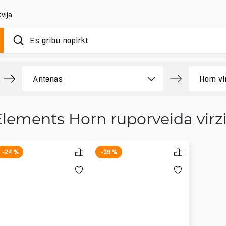
vija
lements Horn ruporveida virz
-24 %
-39 %