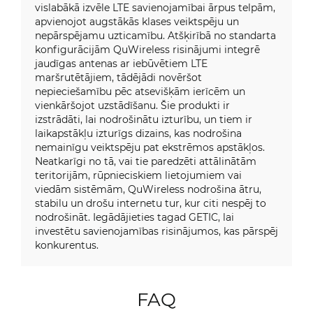
vislabākā izvēle LTE savienojamībai ārpus telpām,
apvienojot augstākās klases veiktspēju un
nepārspējamu uzticamību. Atšķirībā no standarta
konfigurācijām QuWireless risinājumi integrē
jaudīgas antenas ar iebūvētiem LTE
maršrutētājiem, tādējādi novēršot
nepieciešamību pēc atsevišķām ierīcēm un
vienkāršojot uzstādīšanu. Šie produkti ir
izstrādāti, lai nodrošinātu izturību, un tiem ir
laikapstākļu izturīgs dizains, kas nodrošina
nemainīgu veiktspēju pat ekstrēmos apstākļos.
Neatkarīgi no tā, vai tie paredzēti attālinātām
teritorijām, rūpnieciskiem lietojumiem vai
viedām sistēmām, QuWireless nodrošina ātru,
stabilu un drošu internetu tur, kur citi nespēj to
nodrošināt. Iegādājieties tagad GETIC, lai
investētu savienojamības risinājumos, kas pārspēj
konkurentus.
FAQ