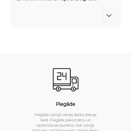
Piegāde
Piegāde Latvijā vienas darba dienas
laikā. Piegāde pakomātos un
saņemšanas punktos visā Latvijā.
Sūtījumu izsūtīšana katru darba dienu