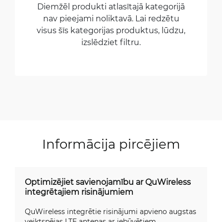
Diemžēl produkti atlasītajā kategorijā
nav pieejami noliktavā. Lai redzētu
visus šīs kategorijas produktus, lūdzu,
izslēdziet filtru.
Informācija pircējiem
Optimizējiet savienojamību ar QuWireless
integrētajiem risinājumiem
QuWireless integrētie risinājumi apvieno augstas
veiktspējas LTE antenas ar iebūvētiem