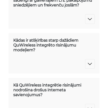
saderīgi ar galvenajiem LTE pakalpojumu
sniedzējiem un frekvenču joslām?
Kādas ir atšķirības starp dažādiem
QuWireless integrēto risinājumu
modeļiem?
Kā QuWireless integrētie risinājumi
nodrošina drošus interneta
savienojumus?