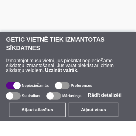
GETIC VIETNĒ TIEK IZMANTOTAS
SĪKDATNES
Izmantojot mūsu vietni, jūs piekrītat nepieciešamo
sīkdatņu izmantošanai. Jūs varat piekrist arī citiem
sīkdatņu veidiem.
Uzzināt vairāk
.
Nepieciešamās
Preferences
Rādīt detalizēti
Statistikas
Mārketinga
Atļaut atlasītus
Atļaut visus