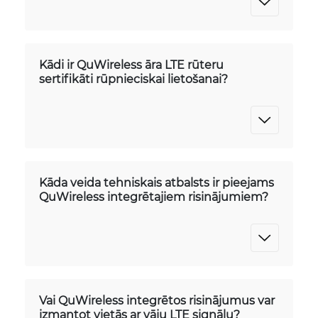
Kādi ir QuWireless āra LTE rūteru
sertifikāti rūpnieciskai lietošanai?
Kāda veida tehniskais atbalsts ir pieejams
QuWireless integrētajiem risinājumiem?
Vai QuWireless integrētos risinājumus var
izmantot vietās ar vāju LTE signālu?