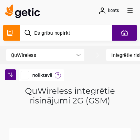
konts
noliktavā
?
QuWireless integrētie
risinājumi 2G (GSM)