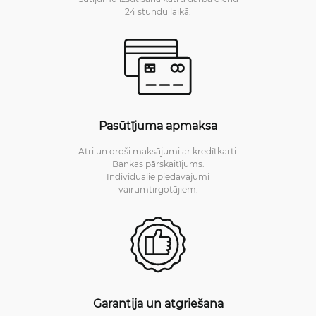
24 stundu laikā.
Pasūtījuma apmaksa
Ātri un droši maksājumi ar kredītkarti.
Bankas pārskaitījums.
Individuālie piedāvājumi
vairumtirgotājiem.
Garantija un atgriešana