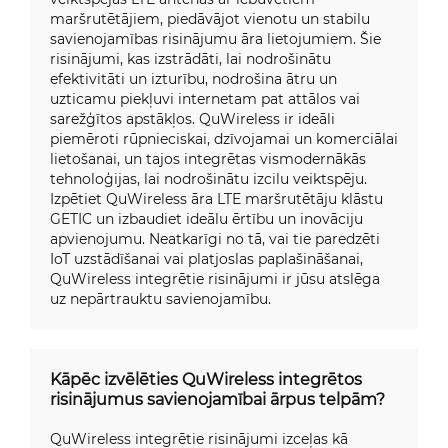
maršrutētājiem, piedāvājot vienotu un stabilu
savienojamības risinājumu āra lietojumiem. Šie
risinājumi, kas izstrādāti, lai nodrošinātu
efektivitāti un izturību, nodrošina ātru un
uzticamu piekļuvi internetam pat attālos vai
sarežģītos apstākļos. QuWireless ir ideāli
piemēroti rūpnieciskai, dzīvojamai un komerciālai
lietošanai, un tajos integrētas vismodernākās
tehnoloģijas, lai nodrošinātu izcilu veiktspēju.
Izpētiet QuWireless āra LTE maršrutētāju klāstu
GETIC un izbaudiet ideālu ērtību un inovāciju
apvienojumu. Neatkarīgi no tā, vai tie paredzēti
IoT uzstādīšanai vai platjoslas paplašināšanai,
QuWireless integrētie risinājumi ir jūsu atslēga
uz nepārtrauktu savienojamību.
Kāpēc izvēlēties QuWireless integrētos
risinājumus savienojamībai ārpus telpām?
QuWireless integrētie risinājumi izceļas kā