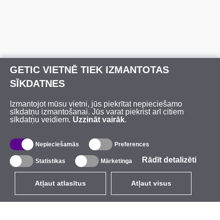
GETIC VIETNĒ TIEK IZMANTOTAS
SĪKDATNES
Izmantojot mūsu vietni, jūs piekrītat nepieciešamo
sīkdatņu izmantošanai. Jūs varat piekrist arī citiem
sīkdatņu veidiem.
Uzzināt vairāk
.
Nepieciešamās
Preferences
Rādīt detalizēti
Statistikas
Mārketinga
Atļaut atlasītus
Atļaut visus