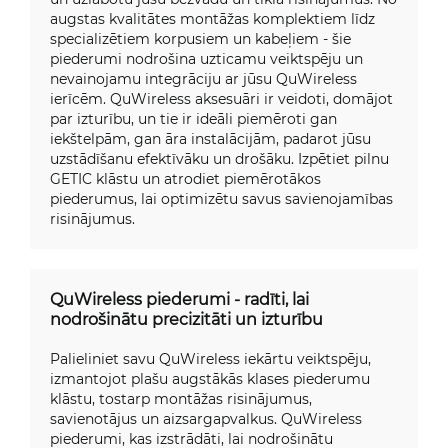
augstas kvalitātes montāžas komplektiem līdz
specializētiem korpusiem un kabeļiem - šie
piederumi nodrošina uzticamu veiktspēju un
nevainojamu integrāciju ar jūsu QuWireless
ierīcēm. QuWireless aksesuāri ir veidoti, domājot
par izturību, un tie ir ideāli piemēroti gan
iekštelpām, gan āra instalācijām, padarot jūsu
uzstādīšanu efektīvāku un drošāku. Izpētiet pilnu
GETIC klāstu un atrodiet piemērotākos
piederumus, lai optimizētu savus savienojamības
risinājumus.
QuWireless piederumi - radīti, lai
nodrošinātu precizitāti un izturību
Palieliniet savu QuWireless iekārtu veiktspēju,
izmantojot plašu augstākās klases piederumu
klāstu, tostarp montāžas risinājumus,
savienotājus un aizsargapvalkus. QuWireless
piederumi, kas izstrādāti, lai nodrošinātu