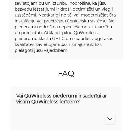
savietojamību un izturību, nodrošina, ka jūsu
bezvadu iestatījumi ir droši, optimizēti un viegli
uzstādāmi. Neatkarīgi no tā, vai modernizējat āra
instalāciju vai precizējat rūpniecisku sistēmu, šie
piederumi nodrošina nepieciešamo uzticamību
un precizitāti. Atklājiet pilnu QuWireless
piederumu klāstu GETIC un izbaudiet augstākās
kvalitātes savienojamības risinājumus, kas
pielāgoti jūsu vajadzībām.
FAQ
Vai QuWireless piederumi ir saderīgi ar
visām QuWireless ierīcēm?