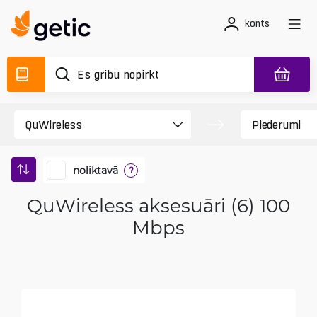
konts
noliktavā
?
QuWireless aksesuāri (6) 100
Mbps