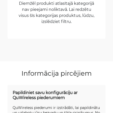
Diemžēl produkti atlasītajā kategorijā
nav pieejami noliktavā. Lai redzētu
visus šīs kategorijas produktus, lūdzu,
izslēdziet filtru.
Informācija pircējiem
Papildiniet savu konfigurāciju ar
QuWireless piederumiem
QuWireless piederumi ir izstrādāti, lai papildinātu
un uzlabotu jūsu bezvadu un tīkla risinājumus. No