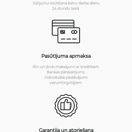
Sūtījumu izsūtīšana katru darba dienu
24 stundu laikā.
Pasūtījuma apmaksa
Ātri un droši maksājumi ar kredītkarti.
Bankas pārskaitījums.
Individuālie piedāvājumi
vairumtirgotājiem.
Garantija un atgriešana