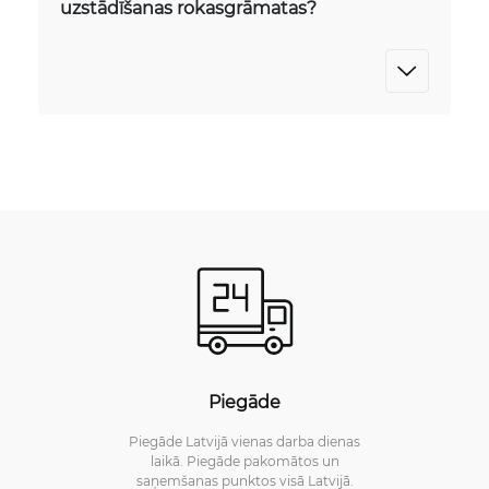
uzstādīšanas rokasgrāmatas?
Piegāde
Piegāde Latvijā vienas darba dienas
laikā. Piegāde pakomātos un
saņemšanas punktos visā Latvijā.