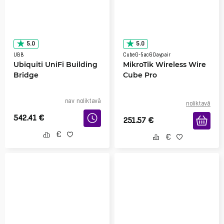
5.0
5.0
UBB
CubeG-5ac60aypair
Ubiquiti UniFi Building
MikroTik Wireless Wire
Bridge
Cube Pro
nav noliktavā
noliktavā
542.41
€
251.57
€