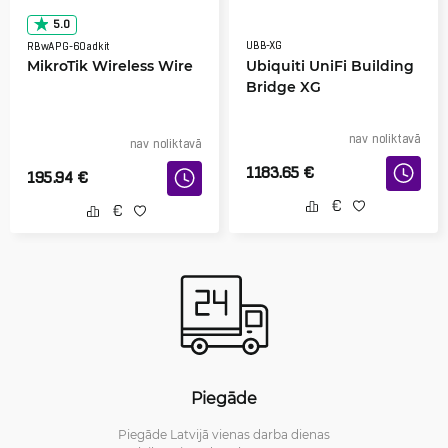
5.0
UBB-XG
RBwAPG-60adkit
MikroTik Wireless Wire
Ubiquiti UniFi Building
Bridge XG
nav noliktavā
nav noliktavā
1183.65
€
195.94
€
Piegāde
Piegāde Latvijā vienas darba dienas