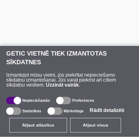
GETIC VIETNĒ TIEK IZMANTOTAS
SĪKDATNES
Izmantojot mūsu vietni, jūs piekrītat nepieciešamo
sīkdatņu izmantošanai. Jūs varat piekrist arī citiem
sīkdatņu veidiem.
Uzzināt vairāk
.
Nepieciešamās
Preferences
Rādīt detalizēti
Statistikas
Mārketinga
Atļaut atlasītus
Atļaut visus