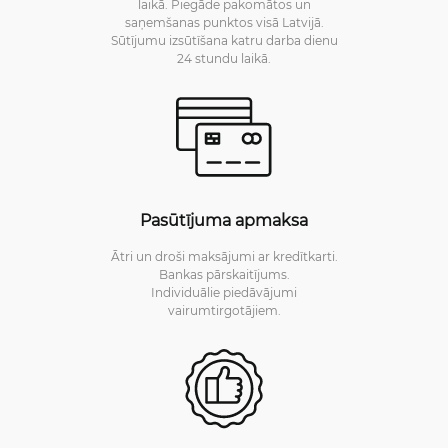
laikā. Piegāde pakomātos un
saņemšanas punktos visā Latvijā.
Sūtījumu izsūtīšana katru darba dienu
24 stundu laikā.
Pasūtījuma apmaksa
Ātri un droši maksājumi ar kredītkarti.
Bankas pārskaitījums.
Individuālie piedāvājumi
vairumtirgotājiem.