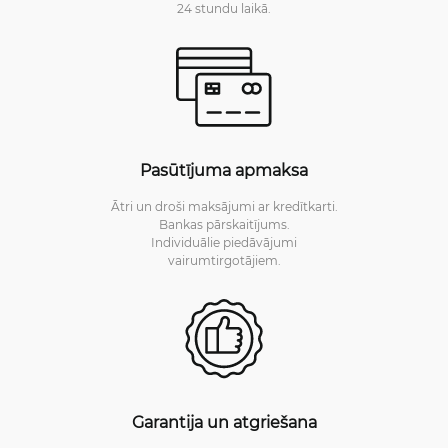
24 stundu laikā.
Pasūtījuma apmaksa
Ātri un droši maksājumi ar kredītkarti.
Bankas pārskaitījums.
Individuālie piedāvājumi
vairumtirgotājiem.
Garantija un atgriešana