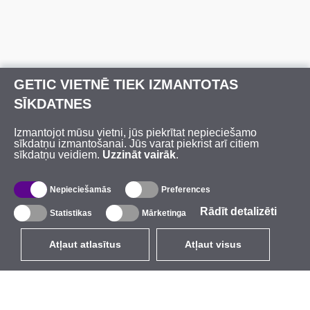
GETIC VIETNĒ TIEK IZMANTOTAS
SĪKDATNES
Izmantojot mūsu vietni, jūs piekrītat nepieciešamo
sīkdatņu izmantošanai. Jūs varat piekrist arī citiem
sīkdatņu veidiem.
Uzzināt vairāk
.
Nepieciešamās
Preferences
Rādīt detalizēti
Statistikas
Mārketinga
Atļaut atlasītus
Atļaut visus