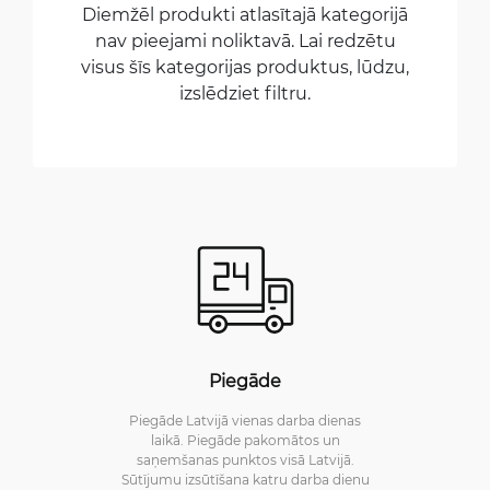
Diemžēl produkti atlasītajā kategorijā
nav pieejami noliktavā. Lai redzētu
visus šīs kategorijas produktus, lūdzu,
izslēdziet filtru.
Piegāde
Piegāde Latvijā vienas darba dienas
laikā. Piegāde pakomātos un
saņemšanas punktos visā Latvijā.
Sūtījumu izsūtīšana katru darba dienu