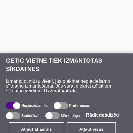
GETIC VIETNĒ TIEK IZMANTOTAS
SĪKDATNES
Izmantojot mūsu vietni, jūs piekrītat nepieciešamo
sīkdatņu izmantošanai. Jūs varat piekrist arī citiem
sīkdatņu veidiem.
Uzzināt vairāk
.
Nepieciešamās
Preferences
Rādīt detalizēti
Statistikas
Mārketinga
Atļaut atlasītus
Atļaut visus