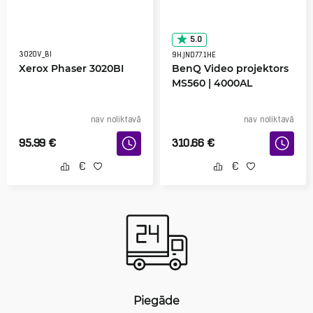
5.0
3020V_BI
9H.JND77.1HE
Xerox Phaser 3020BI
BenQ Video projektors
MS560 | 4000AL
nav noliktavā
nav noliktavā
95.99
€
310.66
€
Piegāde