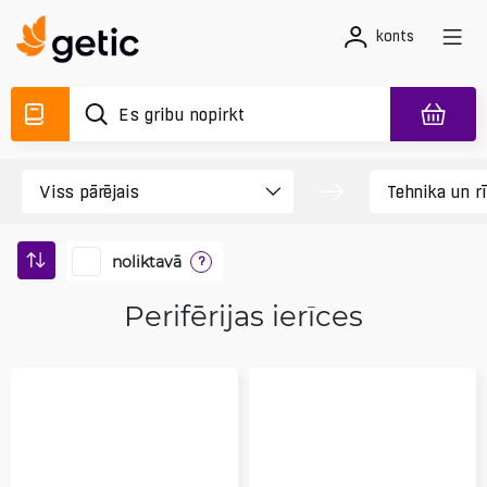
konts
noliktavā
?
Perifērijas ierīces