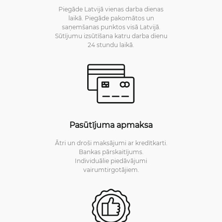
Piegāde Latvijā vienas darba dienas
laikā. Piegāde pakomātos un
saņemšanas punktos visā Latvijā.
Sūtījumu izsūtīšana katru darba dienu
24 stundu laikā.
Pasūtījuma apmaksa
Ātri un droši maksājumi ar kredītkarti.
Bankas pārskaitījums.
Individuālie piedāvājumi
vairumtirgotājiem.