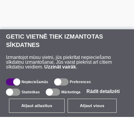
GETIC VIETNĒ TIEK IZMANTOTAS
SĪKDATNES
Izmantojot mūsu vietni, jūs piekrītat nepieciešamo
sīkdatņu izmantošanai. Jūs varat piekrist arī citiem
sīkdatņu veidiem.
Uzzināt vairāk
.
Nepieciešamās
Preferences
Rādīt detalizēti
Statistikas
Mārketinga
Atļaut atlasītus
Atļaut visus