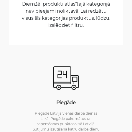
Diemžēl produkti atlasītajā kategorijā
nav pieejami noliktavā. Lai redzētu
visus šīs kategorijas produktus, lūdzu,
izslēdziet filtru.
Piegāde
Piegāde Latvijā vienas darba dienas
laikā. Piegāde pakomātos un
saņemšanas punktos visā Latvijā.
Sūtījumu izsūtīšana katru darba dienu