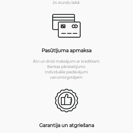
24 stundu laikā.
Pasūtījuma apmaksa
Ātri un droši maksājumi ar kredītkarti.
Bankas pārskaitījums.
Individuālie piedāvājumi
vairumtirgotājiem.
Garantija un atgriešana