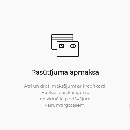
Pasūtījuma apmaksa
Ātri un droši maksājumi ar kredītkarti.
Bankas pārskaitījums.
Individuālie piedāvājumi
vairumtirgotājiem.