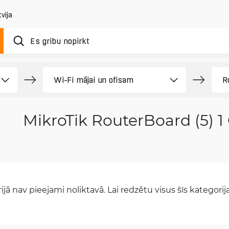
vija
MikroTik RouterBoard (5) 1
jā nav pieejami noliktavā. Lai redzētu visus šīs kategorijas