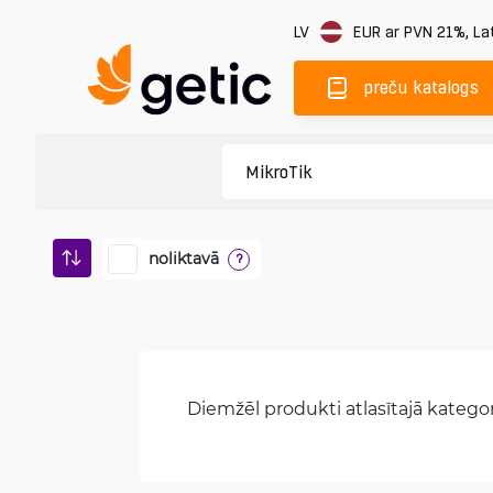
LV
EUR
ar PVN 21%
,
Lat
preču katalogs
noliktavā
?
Diemžēl produkti atlasītajā kategori