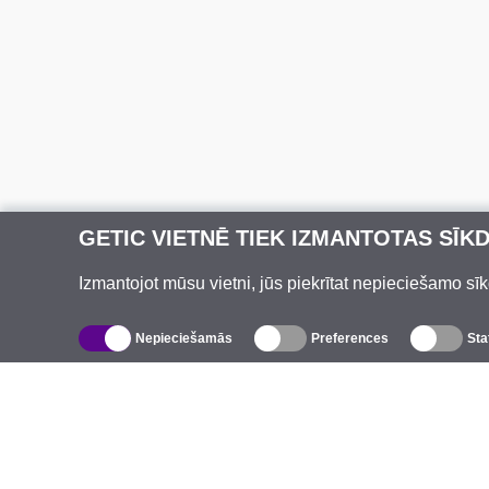
GETIC VIETNĒ TIEK IZMANTOTAS SĪK
Izmantojot mūsu vietni, jūs piekrītat nepieciešamo sīk
Nepieciešamās
Preferences
Sta
Katalogs