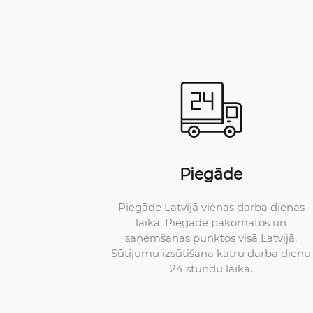
Piegāde
Piegāde Latvijā vienas darba dienas
laikā. Piegāde pakomātos un
saņemšanas punktos visā Latvijā.
Sūtījumu izsūtīšana katru darba dienu
24 stundu laikā.