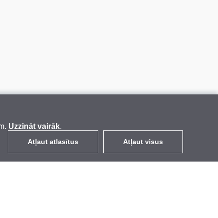
em.
Uzzināt vairāk
.
Atļaut atlasītus
Atļaut visus
LV
EUR
ar PVN 21%
,
Latvija