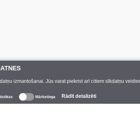
DATNES
datņu izmantošanai. Jūs varat piekrist arī citiem sīkdatņu veidi
Rādīt detalizēti
tistikas
Mārketinga
Par mums