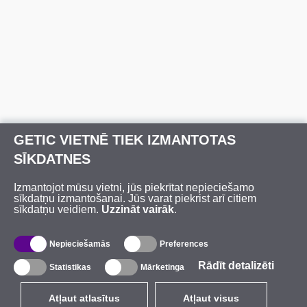
GETIC VIETNĒ TIEK IZMANTOTAS
SĪKDATNES
Izmantojot mūsu vietni, jūs piekrītat nepieciešamo
sīkdatņu izmantošanai. Jūs varat piekrist arī citiem
sīkdatņu veidiem.
Uzzināt vairāk
.
Nepieciešamās
Preferences
Rādīt detalizēti
Statistikas
Mārketinga
Atļaut atlasītus
Atļaut visus