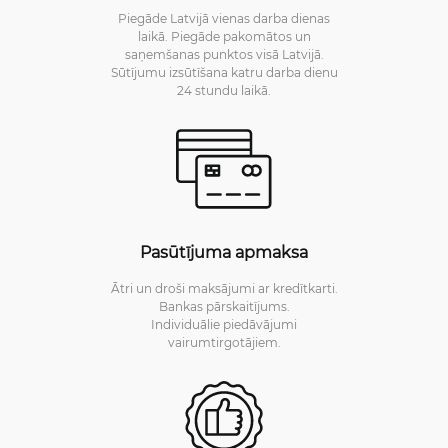
Piegāde Latvijā vienas darba dienas
laikā. Piegāde pakomātos un
saņemšanas punktos visā Latvijā.
Sūtījumu izsūtīšana katru darba dienu
24 stundu laikā.
Pasūtījuma apmaksa
Ātri un droši maksājumi ar kredītkarti.
Bankas pārskaitījums.
Individuālie piedāvājumi
vairumtirgotājiem.