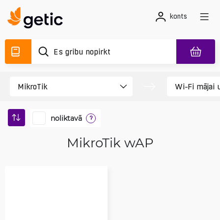
konts
noliktavā
?
MikroTik wAP