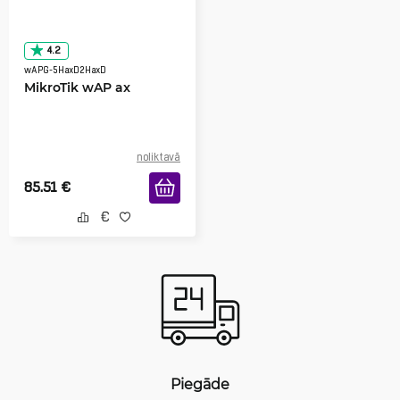
4.2
wAPG-5HaxD2HaxD
MikroTik wAP ax
noliktavā
85.51
€
Piegāde