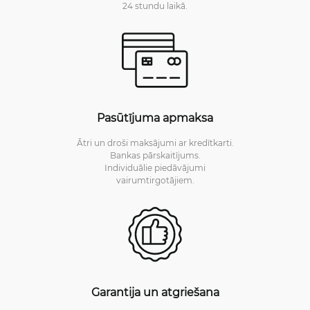
24 stundu laikā.
Pasūtījuma apmaksa
Ātri un droši maksājumi ar kredītkarti.
Bankas pārskaitījums.
Individuālie piedāvājumi
vairumtirgotājiem.
Garantija un atgriešana