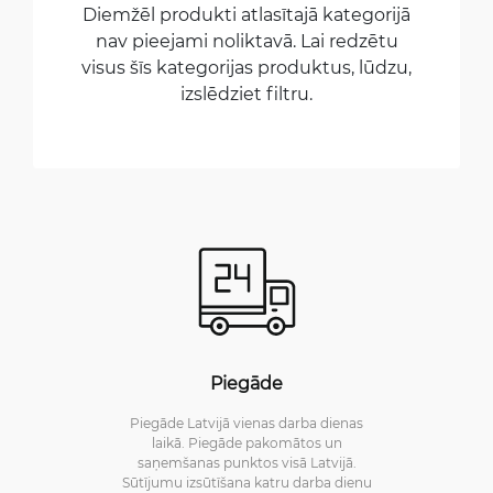
Diemžēl produkti atlasītajā kategorijā
nav pieejami noliktavā. Lai redzētu
visus šīs kategorijas produktus, lūdzu,
izslēdziet filtru.
Piegāde
Piegāde Latvijā vienas darba dienas
laikā. Piegāde pakomātos un
saņemšanas punktos visā Latvijā.
Sūtījumu izsūtīšana katru darba dienu