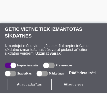
GETIC VIETNĒ TIEK IZMANTOTAS
SĪKDATNES
Izmantojot mūsu vietni, jūs piekrītat nepieciešamo
sīkdatņu izmantošanai. Jūs varat piekrist arī citiem
sīkdatņu veidiem.
Uzzināt vairāk
.
Nepieciešamās
Preferences
Rādīt detalizēti
Statistikas
Mārketinga
Atļaut atlasītus
Atļaut visus