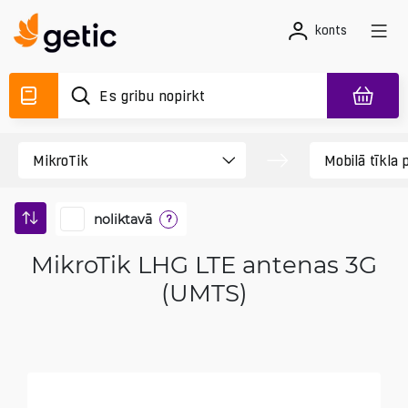
konts
noliktavā
?
MikroTik LHG LTE antenas 3G
(UMTS)