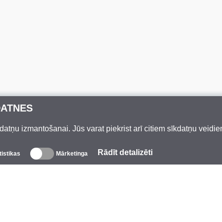
DATNES
datņu izmantošanai. Jūs varat piekrist arī citiem sīkdatņu veidi
Rādīt detalizēti
tistikas
Mārketinga
Par mums