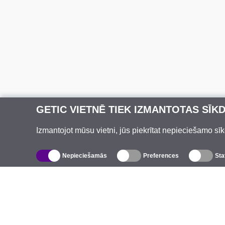
GETIC VIETNĒ TIEK IZMANTOTAS SĪK
Izmantojot mūsu vietni, jūs piekrītat nepieciešamo sīk
Nepieciešamās
Preferences
Sta
Katalogs