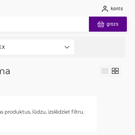
konts
grozs
sma
 produktus, lūdzu, izslēdziet filtru.