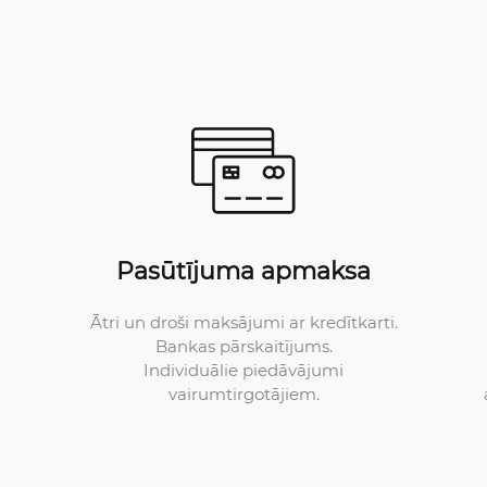
Pasūtījuma apmaksa
Ātri un droši maksājumi ar kredītkarti.
Bankas pārskaitījums.
Individuālie piedāvājumi
vairumtirgotājiem.