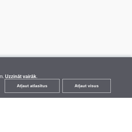
em.
Uzzināt vairāk
.
Atļaut atlasītus
Atļaut visus
LV
EUR
ar PVN 21%
,
Latvija