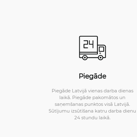
Piegāde
Piegāde Latvijā vienas darba dienas
laikā. Piegāde pakomātos un
saņemšanas punktos visā Latvijā.
Sūtījumu izsūtīšana katru darba dienu
24 stundu laikā.