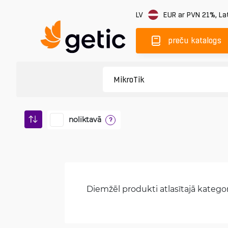
LV
EUR
ar PVN 21%
,
Lat
preču katalogs
noliktavā
?
Diemžēl produkti atlasītajā kategori