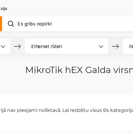
vija
MikroTik hEX Galda vir
jā nav pieejami noliktavā. Lai redzētu visus šīs kategorijas