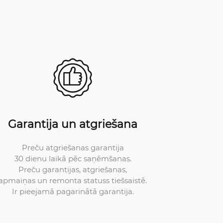
Garantija un atgriešana
Preču atgriešanas garantija
30 dienu laikā pēc saņēmšanas.
Preču garantijas, atgriešanas,
apmaiņas un remonta statuss tiešsaistē.
Ir pieejamā pagarinātā garantija.