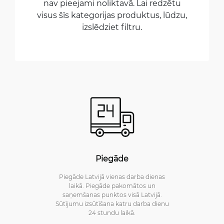
nav pieejami noliktavā. Lai redzētu
visus šīs kategorijas produktus, lūdzu,
izslēdziet filtru.
Piegāde
Piegāde Latvijā vienas darba dienas
laikā. Piegāde pakomātos un
saņemšanas punktos visā Latvijā.
Sūtījumu izsūtīšana katru darba dienu
24 stundu laikā.