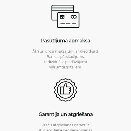
Pasūtījuma apmaksa
Ātri un droši maksājumi ar kredītkarti.
Bankas pārskaitījums.
Individuālie piedāvājumi
vairumtirgotājiem.
Garantija un atgriešana
Preču atgriešanas garantija
30 dienu laikā pēc saņēmšanas.