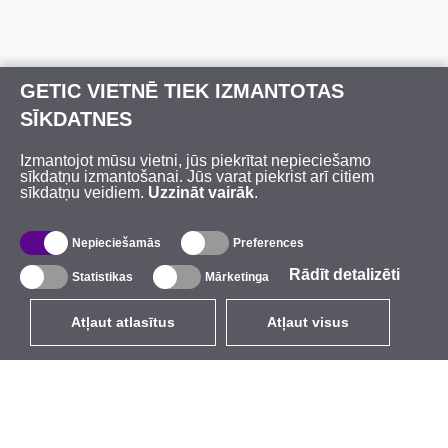
GETIC VIETNĒ TIEK IZMANTOTAS
SĪKDATNES
Izmantojot mūsu vietni, jūs piekrītat nepieciešamo
sīkdatņu izmantošanai. Jūs varat piekrist arī citiem
sīkdatņu veidiem.
Uzzināt vairāk
.
Nepieciešamās
Preferences
Rādīt detalizēti
Statistikas
Mārketinga
Atļaut atlasītus
Atļaut visus
LV
EUR
ar PVN 21%
,
Latvija